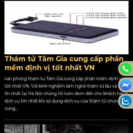
Thám tử Tâm Gia cung cấp phần
mềm định vị tốt nhất VN
van phong tham tu Tâm Gia cung cấp phần mềm định vị
tốt nhất VN. Với kinh nghiêm làm nghề thám tử lâu và uy
tín nhất tại Hà Nội chúng tôi luôn đem đến cho khách hàng
dịch vụ tốt nhất khi sử dụng dịch vụ của thám tử chúng tôi
cung...