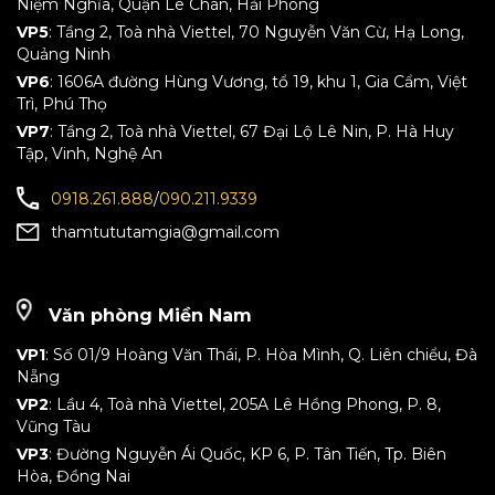
Niệm Nghĩa, Quận Lê Chân, Hải Phòng
VP5
: Tầng 2, Toà nhà Viettel, 70 Nguyễn Văn Cừ, Hạ Long,
Quảng Ninh
VP6
: 1606A đường Hùng Vương, tổ 19, khu 1, Gia Cẩm, Việt
Trì, Phú Thọ
VP7
: Tầng 2, Toà nhà Viettel, 67 Đại Lộ Lê Nin, P. Hà Huy
Tập, Vinh, Nghệ An
0918.261.888
/
090.211.9339
thamtututamgia@gmail.com
Văn phòng Miền Nam
VP1
: Số 01/9 Hoàng Văn Thái, P. Hòa Mình, Q. Liên chiểu, Đà
Nẵng
VP2
: Lầu 4, Toà nhà Viettel, 205A Lê Hồng Phong, P. 8,
Vũng Tàu
VP3
: Đường Nguyễn Ái Quốc, KP 6, P. Tân Tiến, Tp. Biên
Hòa, Đồng Nai