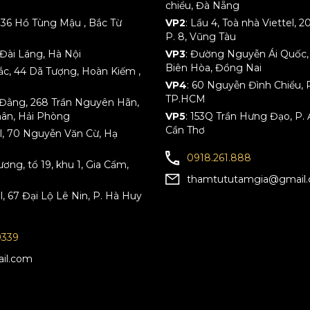
chiểu, Đà Nẵng
 136 Hồ Tùng Mậu , Bắc Từ
VP2
: Lầu 4, Toà nhà Viettel,
P. 8, Vũng Tàu
Đài Láng, Hà Nội
VP3
: Đường Nguyễn Ái Quốc, K
Biên Hòa, Đồng Nai
Bắc, 44 Dã Tượng, Hoàn Kiếm ,
VP4
: 60 Nguyễn Đình Chiểu, P
TP.HCM
h Đằng, 268 Trần Nguyên Hãn,
hân, Hải Phòng
VP5
: 153Q Trần Hưng Đạo, P. 
Cần Thơ
tel, 70 Nguyễn Văn Cừ, Hạ
0918.261.888
ng, tổ 19, khu 1, Gia Cẩm,
thamtututamgia@gmail
el, 67 Đại Lộ Lê Nin, P. Hà Huy
9339
il.com