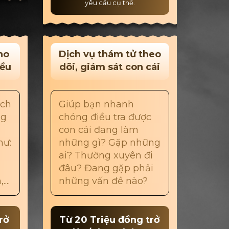
yêu cầu cụ thể.
ho
Dịch vụ thám tử theo
iều
dõi, giám sát con cái
ách
Giúp bạn nhanh
ng
chóng điều tra được
con cái đang làm
hư:
những gì? Gặp những
ai? Thường xuyên đi
đâu? Đang gặp phải
...
những vấn đề nào?
rở
Từ 20 Triệu đồng trở