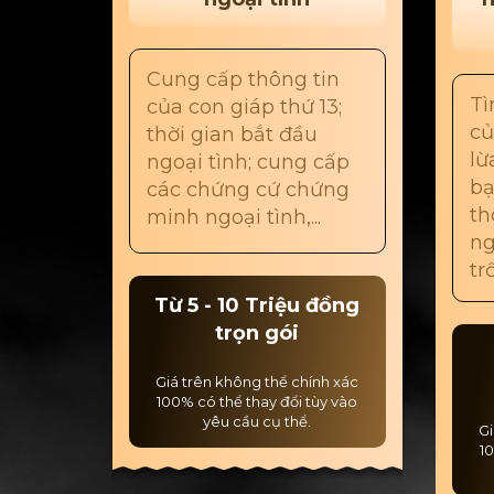
Cung cấp thông tin
Tì
của con giáp thứ 13;
củ
thời gian bắt đầu
lừ
ngoại tình; cung cấp
bạ
các chứng cứ chứng
th
minh ngoại tình,...
ng
trố
Từ 5 - 10 Triệu đồng
trọn gói
Giá trên không thể chính xác
100% có thể thay đổi tùy vào
yêu cầu cụ thể.
Gi
10