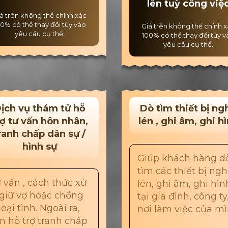
lên tuỳ công việ
á trên không thể chính xác
0% có thể thay đổi tùy vào
Giá trên không thể chính 
yêu cầu cụ thể.
100% có thể thay đổi tùy 
yêu cầu cụ thể.
ịch vụ thám tử hỗ
Dò tìm thiết bị ng
rợ tư vấn hôn nhân,
lén , ghi âm, ghi h
ranh chấp dân sự /
hình sự
Giúp khách hàng d
tìm các thiết bị ng
 vấn , cách thức xử
lén, ghi âm, ghi hìn
 giữ vợ hoặc chồng
tại gia đình, công ty
oại tình. Ngoài ra,
nơi làm việc của m
n hỗ trợ tranh chấp