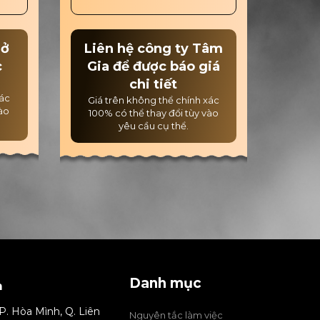
rở
Liên hệ công ty Tâm
c
Gia để được báo giá
chi tiết
xác
Giá trên không thể chính xác
vào
100% có thể thay đổi tùy vào
yêu cầu cụ thể.
Danh mục
m
P. Hòa Mình, Q. Liên
Nguyên tắc làm việc