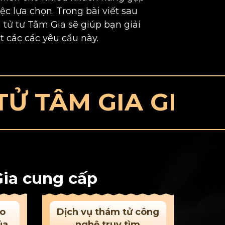
ệc lựa chọn. Trong bài viết sau
 tử tư Tâm Gia sẽ giúp bạn giải
t các các yêu cầu này.
ÂM GIA GIÁ CẢ 
Gia cung cấp
eo
Dịch vụ thám tử công
ủa
nghệ truy tìm