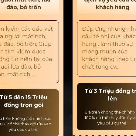
đảo, bỏ trốn
khách hàng
m kiếm các dấu vết
Đáp ứng những nh
a người mất tích,
cầu tế nhị của khá
a đảo, bỏ trốn; Giúp
hàng , làm theo sự
n tìm kiếm được
mong muốn của
ông tin hiện tại của
khách hàng theo tí
ười lừa đảo, bỏ
chất từng cv…
n, mất tích,....
Từ 3 Triệu đồng t
Từ 5 đến 15 Triệu
lên
đồng trọn gói
Giá trên không thể chính 
100% có thể thay đổi tùy 
á trên không thể chính xác
yêu cầu cụ thể.
0% có thể thay đổi tùy vào
yêu cầu cụ thể.