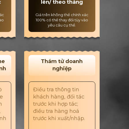
c
lên/ theo tháng
xác
Giá trên không thể chính xác
vào
100% có thể thay đổi tùy vào
yêu cầu cụ thể.
he
Thám tử doanh
ình
nghiệp
ò
Điều tra thông tin
he
khách hàng, đối tác
h
trước khi hợp tác;
,
điều tra hàng hoá
ình
trước khi xuất/nhập.