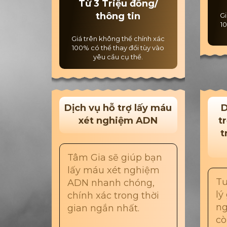
Từ 3 Triệu đồng/
thông tin
Gi
10
Giá trên không thể chính xác
100% có thể thay đổi tùy vào
yêu cầu cụ thể.
Dịch vụ hỗ trợ lấy máu
D
xét nghiệm ADN
t
t
Tâm Gia sẽ giúp bạn
lấy máu xét nghiệm
Tư
ADN nhanh chóng,
lý
chính xác trong thời
ng
gian ngắn nhất.
cò