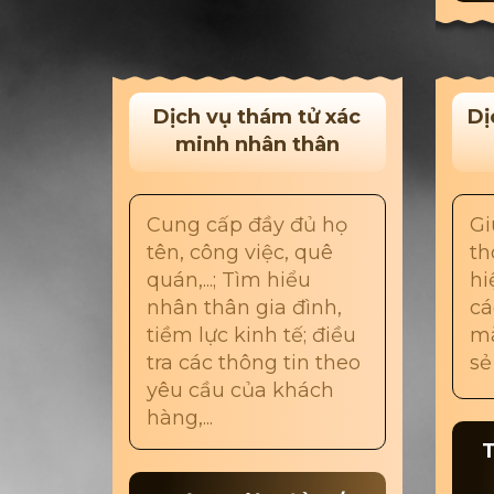
Dịch vụ thám tử xác
Dị
minh nhân thân
Cung cấp đầy đủ họ
Gi
tên, công việc, quê
th
quán,...; Tìm hiểu
hi
nhân thân gia đình,
cá
tiềm lực kinh tế; điều
mà
tra các thông tin theo
sẻ
yêu cầu của khách
hàng,...
T