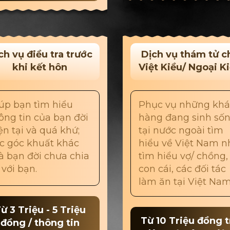
ch vụ điều tra trước
Dịch vụ thám tử c
khi kết hôn
Việt Kiều/ Ngoại K
úp bạn tìm hiểu
Phục vụ những kh
ông tin của bạn đời
hàng đang sinh số
ện tại và quá khứ;
tại nước ngoài tìm
c góc khuất khác
hiểu về Việt Nam n
 bạn đời chưa chia
tìm hiểu vợ/ chồng,
 với bạn.
con cái, các đối tác
làm ăn tại Việt Nam,.
ừ 3 Triệu - 5 Triệu
Từ 10 Triệu đồng t
đồng / thông tin