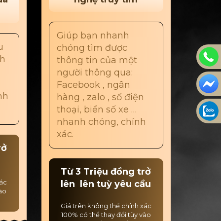
Giúp bạn nhanh
u
chóng tìm được
ch
thông tin của một
người thông qua:
Facebook , ngân
nh
hàng , zalo , số điện
thoại, biển số xe …
nhanh chóng, chính
xác.
rở
Từ 3 Triệu đồng trở
xác
lên lên tuỳ yêu cầu
vào
Giá trên không thể chính xác
100% có thể thay đổi tùy vào