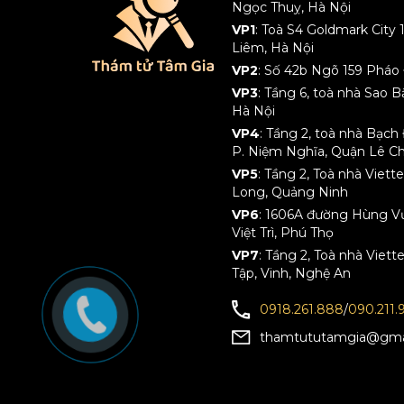
Ngọc Thuỵ, Hà Nội
VP1
: Toà S4 Goldmark City
Liêm, Hà Nội
VP2
: Số 42b Ngõ 159 Pháo 
VP3
: Tầng 6, toà nhà Sao 
Hà Nội
VP4
: Tầng 2, toà nhà Bạc
P. Niệm Nghĩa, Quận Lê C
VP5
: Tầng 2, Toà nhà Viet
Long, Quảng Ninh
VP6
: 1606A đường Hùng Vươ
Việt Trì, Phú Thọ
VP7
: Tầng 2, Toà nhà Viett
Tập, Vinh, Nghệ An
0918.261.888
/
090.211.
thamtututamgia@gma