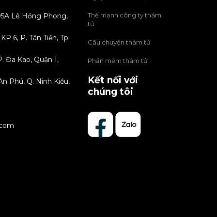
Thế mạnh công ty thám
 205A Lê Hồng Phong,
tử
P 6, P. Tân Tiến, Tp.
Câu chuyện thám tử
. Đa Kao, Quận 1,
Phần mềm thám tử
Kết nối với
An Phú, Q. Ninh Kiều,
chúng tôi
.com