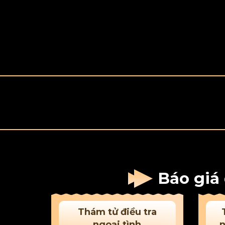
Báo giá
Thám tử điều tra
ngoại tình
n