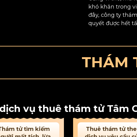
khó khăn trong vi
đây, công ty thám
quyết được hết tấ
THÁM TỬ T
 dịch vụ thuê thám tử Tâm 
Thám tử tìm kiếm
Thuê thám tử th
gười mất tích, lừa
dịch vụ yêu cầu c