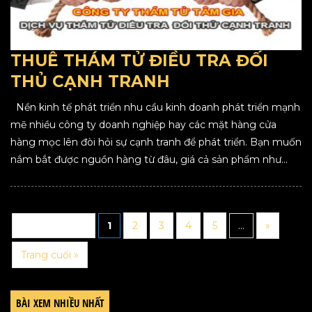
THUÊ THÁM TỬ ĐIỀU TRA ĐỐI
THỦ CẠNH TRANH
Nền kinh tế phát triển nhu cầu kinh doanh phát triển mạnh
mẽ nhiều công ty doanh nghiệp hay các mặt hàng cửa
hàng mọc lên đòi hỏi sự cạnh tranh để phát triển. Bạn muốn
nắm bắt được nguồn hàng từ đâu, giá cả sản phẩm như...
Trang 1 trên 6
1
2
3
4
5
...
»
Trang cuối »
BÀI XEM NHIỀU NHẤT