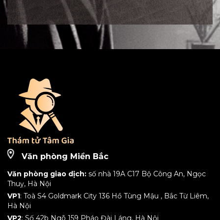
Văn phòng Miền Bắc
Văn phòng giao dịch:
số nhà 19A C17 Bộ Công An, Ngọc
Thuỵ, Hà Nội
VP1
: Toà S4 Goldmark City 136 Hồ Tùng Mậu , Bắc Từ Liêm,
Hà Nội
VP2
: Số 42b Ngõ 159 Pháo Đài Láng, Hà Nội