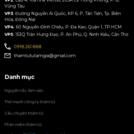
VP2
: Lầu 4, Toà nhà Viettel, 205A Lê Hồng Phong, P. 8,
Vũng Tàu
VP3
: Đường Nguyễn Ái Quốc, KP 6, P. Tân Tiến, Tp. Biên
Hòa, Đồng Nai
VP4
: 60 Nguyễn Đình Chiểu, P. Đa Kao, Quận 1, TP.HCM
VP5
: 153Q Trần Hưng Đạo, P. An Phú, Q. Ninh Kiều, Cần Thơ
0918.261.888
thamtututamgia@gmail.com
Danh mục
Nguyên tắc làm việc
Thế mạnh công ty thám tử
Câu chuyện thám tử
Phần mềm thám tử