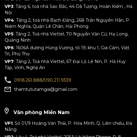
VP3
: Tầng 6, toà nhà Sao Bắc, 44 Dã Tượng, Hoàn Kiếm , Hà
Nội
VP4
: Tầng 2, toà nhà Bạch Đằng, 268 Trần Nguyên Hãn, P.
Niệm Nghĩa, Quận Lê Chân, Hải Phòng
VP5
: Tầng 2, Toà nhà Viettel, 70 Nguyễn Văn Cừ, Hạ Long,
Quảng Ninh
VP6
: 1606A đường Hùng Vương, tổ 19, khu 1, Gia Cẩm, Việt
Trì, Phú Thọ
VP7
: Tầng 2, Toà nhà Viettel, 67 Đại Lộ Lê Nin, P. Hà Huy
Tập, Vinh, Nghệ An
0918.261.888
/
090.211.9339
thamtututamgia@gmail.com
Văn phòng Miền Nam
VP1
: Số 01/9 Hoàng Văn Thái, P. Hòa Mình, Q. Liên chiểu, Đà
Nẵng