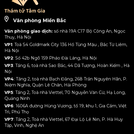
Văn phòng Miền Bắc
Văn phòng giao dịch:
số nhà 19A C17 Bộ Công An, Ngọc
Thuỵ, Hà Nội
VP1
: Toà S4 Goldmark City 136 Hồ Tùng Mậu , Bắc Từ Liêm,
Hà Nội
VP2
: Số 42b Ngõ 159 Pháo Đài Láng, Hà Nội
VP3
: Tầng 6, toà nhà Sao Bắc, 44 Dã Tượng, Hoàn Kiếm , Hà
Nội
VP4
: Tầng 2, toà nhà Bạch Đằng, 268 Trần Nguyên Hãn, P.
Niệm Nghĩa, Quận Lê Chân, Hải Phòng
VP5
: Tầng 2, Toà nhà Viettel, 70 Nguyễn Văn Cừ, Hạ Long,
Quảng Ninh
VP6
: 1606A đường Hùng Vương, tổ 19, khu 1, Gia Cẩm, Việt
Trì, Phú Thọ
VP7
: Tầng 2, Toà nhà Viettel, 67 Đại Lộ Lê Nin, P. Hà Huy
Tập, Vinh, Nghệ An