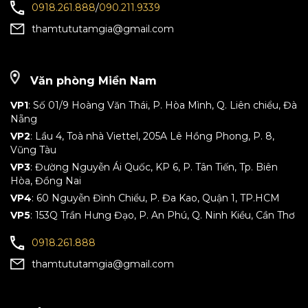
0918.261.888
/
090.211.9339
thamtututamgia@gmail.com
Văn phòng Miền Nam
VP1
: Số 01/9 Hoàng Văn Thái, P. Hòa Mình, Q. Liên chiểu, Đà
Nẵng
VP2
: Lầu 4, Toà nhà Viettel, 205A Lê Hồng Phong, P. 8,
Vũng Tàu
VP3
: Đường Nguyễn Ái Quốc, KP 6, P. Tân Tiến, Tp. Biên
Hòa, Đồng Nai
VP4
: 60 Nguyễn Đình Chiểu, P. Đa Kao, Quận 1, TP.HCM
VP5
: 153Q Trần Hưng Đạo, P. An Phú, Q. Ninh Kiều, Cần Thơ
0918.261.888
thamtututamgia@gmail.com