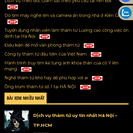
Dịch vụ Theo dõi, Giám sát theo yêu cầu tại Yên Bái
Dò tìm máy nghe lén và camera ẩn trong nhà ở Kiên Giang
Tuyển dụng nhân viên làm thám tử Lương cao công việc ổn
định tại Hà Nội
Điều kiện để mở văn phòng thám tử
Công ty thám tử đầu tiên của Việt Nam
Hành trình truy tìm kẻ tung ảnh khỏa thân của cô Y lên
mạng
Nghề thám tử khó hay dễ phù hợp với ai
Ông trùm thám tử số 1 tại HÀ NỘI
BÀI XEM NHIỀU NHẤT
Dịch vụ thám tử uy tín nhất Hà Nội –
TP.HCM