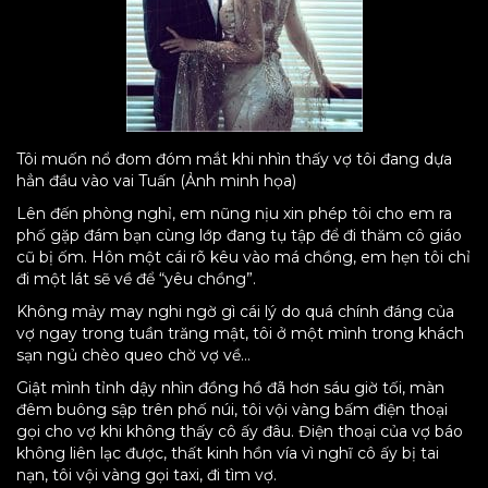
Tôi muốn nổ đom đóm mắt khi nhìn thấy vợ tôi đang dựa
hẳn đầu vào vai Tuấn (Ảnh minh họa)
Lên đến phòng nghỉ, em nũng nịu xin phép tôi cho em ra
phố gặp đám bạn cùng lớp đang tụ tập để đi thăm cô giáo
cũ bị ốm. Hôn một cái rõ kêu vào má chồng, em hẹn tôi chỉ
đi một lát sẽ về để “yêu chồng”.
Không mảy may nghi ngờ gì cái lý do quá chính đáng của
vợ ngay trong tuần trăng mật, tôi ở một mình trong khách
sạn ngủ chèo queo chờ vợ về…
Giật mình tỉnh dậy nhìn đồng hồ đã hơn sáu giờ tối, màn
đêm buông sập trên phố núi, tôi vội vàng bấm điện thoại
gọi cho vợ khi không thấy cô ấy đâu. Điện thoại của vợ báo
không liên lạc được, thất kinh hồn vía vì nghĩ cô ấy bị tai
nạn, tôi vội vàng gọi taxi, đi tìm vợ.