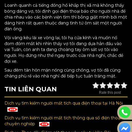
Loanh quanh cả tiếng đồng hồ khắp thị xã mà không thấy
bóng dáng vợ, tôi định gọi điện thoại báo cho người nhà để
chia nhau vào các bệnh viện tìm thì bỗng giật mình bởi một
dáng hình rất quen thuộc đang tình tứ ôm sát một người
đàn ông.
Vội vàng kêu lái xe vòng lại, tôi hạ cửa kính và muốn nổ
đom đóm mắt khi nhìn thấy vợ tôi đang dựa hẳn đầu vào
vai Tuấn, còn anh ta đang choàng tay ôm sát vợ tôi vào
người. Họ đứng như thế ngay trước cửa nhà nghỉ, chắc để
đợi xe.
Sau đêm tân hôn mặn nồng cùng chồng, vợ tôi đã cùng
chàng phù rể vào nhà nghỉ để tiếp tục tuần trăng mật.
TIN LIÊN QUAN
Rate this post
Dịch vụ tìm kiếm người mất tích qua điện thoại tại Hà Nội
Dịch vụ tìm kiếm người mất tích thông qua số điện thoại
chuyên nghiệp