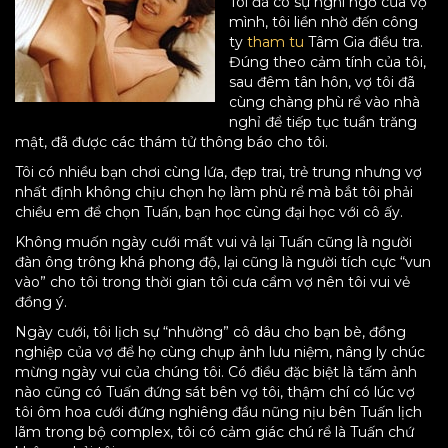
Tôi đã có sự nghi ngờ của vợ
mình, tôi liền nhờ đến công
ty
tham tu
Tâm Gia điều tra.
Đúng theo cảm tính của tôi,
sau đêm tân hôn, vợ tôi đã
cùng chàng phù rể vào nhà
nghỉ để tiếp tục tuần trăng
mật, đã được các thám tử thông báo cho tôi.
Tôi có nhiều bạn chơi cùng lứa, đẹp trai, trẻ trung nhưng vợ
nhất định không chịu chọn họ làm phù rể mà bắt tôi phải
chiều em để chọn Tuấn, bạn học cùng đại học với cô ấy.
Không muốn ngày cưới mất vui vả lại Tuấn cũng là người
đàn ông trông khá phong độ, lại cũng là người tích cực “vun
vào” cho tôi trong thời gian tôi cưa cẩm vợ nên tôi vui vẻ
đồng ý.
Ngày cưới, tôi lịch sự “nhường” cô dâu cho bạn bè, đồng
nghiệp của vợ để họ cùng chụp ảnh lưu niệm, nâng ly chúc
mừng ngày vui của chúng tôi. Có điều đặc biệt là tấm ảnh
nào cũng có Tuấn đứng sát bên vợ tôi, thậm chí có lúc vợ
tôi ôm hoa cưới đứng nghiêng đầu nũng nịu bên Tuấn lịch
lãm trong bộ complex, tôi có cảm giác chú rể là Tuấn chứ