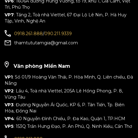
VP6
: 1606A đường Hùng Vương, tổ 19, khu 1, Gia Cẩm, Việt
Trì, Phú Thọ
VP7
: Tầng 2, Toà nhà Viettel, 67 Đại Lộ Lê Nin, P. Hà Huy
Tập, Vinh, Nghệ An
0918.261.888
/
090.211.9339
thamtututamgia@gmail.com
Văn phòng Miền Nam
VP1
: Số 01/9 Hoàng Văn Thái, P. Hòa Mình, Q. Liên chiểu, Đà
Nẵng
VP2
: Lầu 4, Toà nhà Viettel, 205A Lê Hồng Phong, P. 8,
Vũng Tàu
VP3
: Đường Nguyễn Ái Quốc, KP 6, P. Tân Tiến, Tp. Biên
Hòa, Đồng Nai
VP4
: 60 Nguyễn Đình Chiểu, P. Đa Kao, Quận 1, TP.HCM
VP5
: 153Q Trần Hưng Đạo, P. An Phú, Q. Ninh Kiều, Cần Thơ