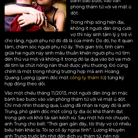
bảnh bao bước vào văn
phòng thám tử với vẻ mặt ủ
dột.
Trong nhịp sống hiện đại,
không ít người đàn ông cưới
vợ thì nảy sinh tâm lý ỳ trệ vì
cho rằng, người phụ nữ đó đã là của mình. Do đó, họ ít quan
tâm, chăm sóc người phụ nữ ấy. Thời gian trôi, tình cảm
giữa hai người nảy sinh mâu thuẫn khiến người phụ nữ tìm
đến thú vui mới và không ít trong đó lại dựa vào bờ vai mới
để tìm lại chút nồng nàn thưở được yêu thương. Đó cũng
chính là một trong những trường hợp mà anh Hoàng
Quang Lượng (giám đốc một
công ty thám tử
) từng ký
hợp đồng theo dõi.
Vào một chiều tháng 11/2013, một người đàn ông ăn mặc
bảnh bao bước vào văn phòng thám tử với vẻ mặt ủ dột.
Chỉ mới nhìn thoáng qua, Lượng đã nhận ra ngay đó là anh
Trung, phó giám đốc một công ty địa ốc khá thành đạt
trong giới với khối tài sản kếch xù. Sau một hồi nói chuyện,
anh Trung cho biết: “Thời gian gần đây, tôi thấy vợ có nhiều
biểu hiện khác lạ. Tôi sợ cô ấy ngoại tình”. Lượng khuyên
anh Trung trước khi nhờ đến dịch vụ thám tử, nên nói