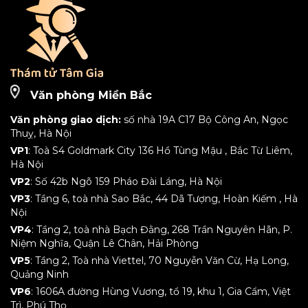
Văn phòng Miền Bắc
Văn phòng giao dịch:
số nhà 19A C17 Bộ Công An, Ngọc
Thuỵ, Hà Nội
VP1
: Toà S4 Goldmark City 136 Hồ Tùng Mậu , Bắc Từ Liêm,
Hà Nội
VP2
: Số 42b Ngõ 159 Pháo Đài Láng, Hà Nội
VP3
: Tầng 6, toà nhà Sao Bắc, 44 Dã Tượng, Hoàn Kiếm , Hà
Nội
VP4
: Tầng 2, toà nhà Bạch Đằng, 268 Trần Nguyên Hãn, P.
Niệm Nghĩa, Quận Lê Chân, Hải Phòng
VP5
: Tầng 2, Toà nhà Viettel, 70 Nguyễn Văn Cừ, Hạ Long,
Quảng Ninh
VP6
: 1606A đường Hùng Vương, tổ 19, khu 1, Gia Cẩm, Việt
Trì, Phú Thọ