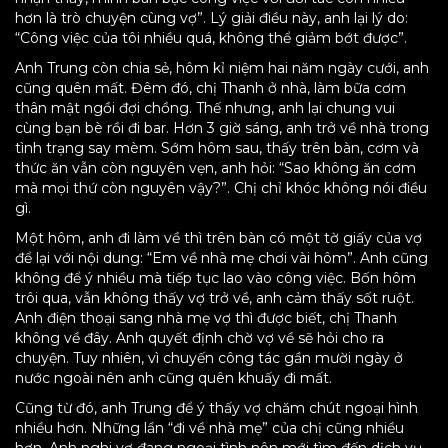
hơn là trò chuyện cùng vợ”. Lý giải điều này, anh lại lý do:
“Công việc của tôi nhiều quá, không thể giảm bớt được”.
Anh Trung còn chia sẻ, hôm kỉ niệm hai năm ngày cưới, anh
cũng quên mất. Đêm đó, chị Thanh ở nhà, làm bữa cơm
thân mật ngồi đợi chồng. Thế nhưng, anh lại chung vui
cùng bạn bè rồi đi bar. Hơn 3 giờ sáng, anh trở về nhà trong
tình trạng say mèm. Sớm hôm sau, thấy trên bàn, cơm và
thức ăn vẫn còn nguyên vẹn, anh hỏi: “Sao không ăn cơm
mà mọi thứ còn nguyên vậy?”. Chị chỉ khóc không nói điều
gì.
Một hôm, anh đi làm về thì trên bàn có một tờ giấy của vợ
để lại với nội dung: “Em về nhà mẹ chơi vài hôm”. Anh cũng
không để ý nhiều mà tiếp tục lao vào công việc. Bốn hôm
trôi qua, vẫn không thấy vợ trở về, anh cảm thấy sốt ruột.
Anh điện thoại sang nhà mẹ vợ thì được biết, chị Thanh
không về đây. Anh quyết định chờ vợ về sẽ hỏi cho ra
chuyện. Tuy nhiên, vì chuyến công tác gần mười ngày ở
nước ngoài nên anh cũng quên khuấy đi mất.
Cũng từ đó, anh Trung để ý thấy vợ chăm chút ngoại hình
nhiều hơn. Những lần “đi về nhà mẹ” của chị cũng nhiều