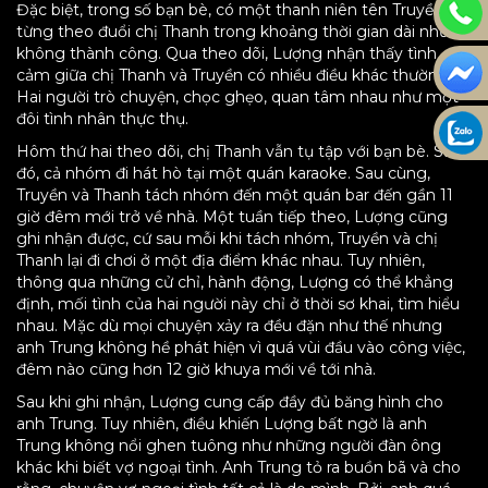
Đặc biệt, trong số bạn bè, có một thanh niên tên Truyền,
từng theo đuổi chị Thanh trong khoảng thời gian dài nhưng
không thành công. Qua theo dõi, Lượng nhận thấy tình
cảm giữa chị Thanh và Truyền có nhiều điều khác thường.
Hai người trò chuyện, chọc ghẹo, quan tâm nhau như một
đôi tình nhân thực thụ.
Hôm thứ hai theo dõi, chị Thanh vẫn tụ tập với bạn bè. Sau
đó, cả nhóm đi hát hò tại một quán karaoke. Sau cùng,
Truyền và Thanh tách nhóm đến một quán bar đến gần 11
giờ đêm mới trở về nhà. Một tuần tiếp theo, Lượng cũng
ghi nhận được, cứ sau mỗi khi tách nhóm, Truyền và chị
Thanh lại đi chơi ở một địa điểm khác nhau. Tuy nhiên,
thông qua những cử chỉ, hành động, Lượng có thể khẳng
định, mối tình của hai người này chỉ ở thời sơ khai, tìm hiểu
nhau. Mặc dù mọi chuyện xảy ra đều đặn như thế nhưng
anh Trung không hề phát hiện vì quá vùi đầu vào công việc,
đêm nào cũng hơn 12 giờ khuya mới về tới nhà.
Sau khi ghi nhận, Lượng cung cấp đầy đủ băng hình cho
anh Trung. Tuy nhiên, điều khiến Lượng bất ngờ là anh
Trung không nổi ghen tuông như những người đàn ông
khác khi biết vợ ngoại tình. Anh Trung tỏ ra buồn bã và cho