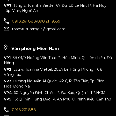
VP7
: Tầng 2, Toà nhà Viettel, 67 Đại Lộ Lê Nin, P. Hà Huy
Tập, Vinh, Nghệ An
0918.261.888
/
090.211.9339
thamtututamgia@gmail.com
Văn phòng Miền Nam
VP1
: Số 01/9 Hoàng Văn Thái, P. Hòa Mình, Q. Liên chiểu, Đà
Nẵng
VP2
: Lầu 4, Toà nhà Viettel, 205A Lê Hồng Phong, P. 8,
Vũng Tàu
VP3
: Đường Nguyễn Ái Quốc, KP 6, P. Tân Tiến, Tp. Biên
Hòa, Đồng Nai
VP4
: 60 Nguyễn Đình Chiểu, P. Đa Kao, Quận 1, TP.HCM
VP5
: 153Q Trần Hưng Đạo, P. An Phú, Q. Ninh Kiều, Cần Thơ
0918.261.888