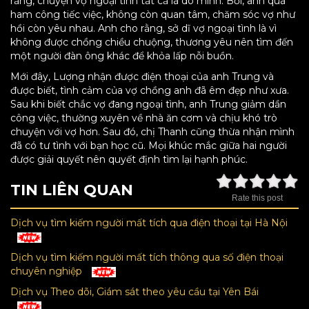
rằng, chuyện vợ ngoại tình tất cả là do mình. Bởi, anh quá
ham công tiếc việc, không còn quan tâm, chăm sóc vợ như
hồi còn yêu nhau. Anh cho rằng, sở dĩ vợ ngoại tình là vì
không được chồng chiều chuộng, thương yêu nên tìm đến
một người đàn ông khác để khỏa lấp nỗi buồn.
Mới đây, Lượng nhận được điện thoại của anh Trung và
được biết, tình cảm của vợ chồng anh đã êm đẹp như xưa.
Sau khi biết chắc vợ đang ngoại tình, anh Trung giảm dần
công việc, thường xuyên về nhà ăn cơm và chịu khó trò
chuyện với vợ hơn. Sau đó, chị Thanh cũng thừa nhận mình
đã có tư tình với bạn học cũ. Mọi khúc mắc giữa hai người
được giải quyết nên quyết định tìm lại hạnh phúc.
TIN LIÊN QUAN
Rate this post
Dịch vụ tìm kiếm người mất tích qua điện thoại tại Hà Nội
Dịch vụ tìm kiếm người mất tích thông qua số điện thoại
chuyên nghiệp
Dịch vụ Theo dõi, Giám sát theo yêu cầu tại Yên Bái