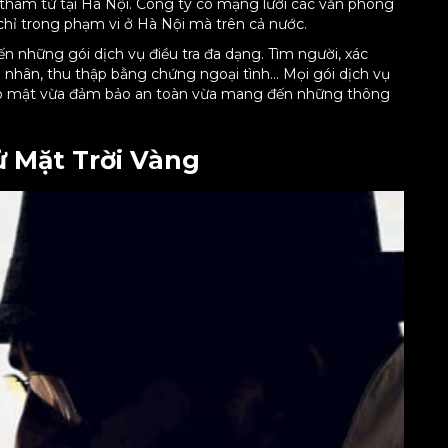
c thám tử tại Hà Nội. Công ty có mạng lưới các văn phòng
g chỉ trong phạm vi ở Hà Nội mà trên cả nước.
 những gói dịch vụ điều tra đa dạng. Tìm người, xác
cá nhân, thu thập bằng chứng ngoại tình… Mọi gói dịch vụ
bảo mật vừa đảm bảo an toàn vừa mang đến những thông
 Mặt Trời Vàng