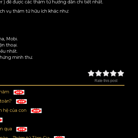
er ) để được các thám tử hướng dẫn chi tiết nhất.
ịch vụ thám tử hữu ích khác như:
na, Mobi.
ện thoại.
iều nhất.
chứng minh thư.
Rate this post
u năm
 toàn?
n hệ của con
ăm qua