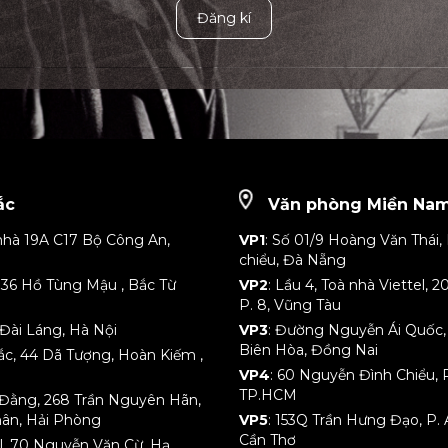
Đăng kí
ắc
Văn phòng Miền Na
nhà 19A C17 Bộ Công An,
VP1
: Số 01/9 Hoàng Văn Thái, 
chiểu, Đà Nẵng
 136 Hồ Tùng Mậu , Bắc Từ
VP2
: Lầu 4, Toà nhà Viettel,
P. 8, Vũng Tàu
Đài Láng, Hà Nội
VP3
: Đường Nguyễn Ái Quốc, K
Biên Hòa, Đồng Nai
Bắc, 44 Dã Tượng, Hoàn Kiếm ,
VP4
: 60 Nguyễn Đình Chiểu, P
TP.HCM
h Đằng, 268 Trần Nguyên Hãn,
hân, Hải Phòng
VP5
: 153Q Trần Hưng Đạo, P. 
Cần Thơ
tel, 70 Nguyễn Văn Cừ, Hạ