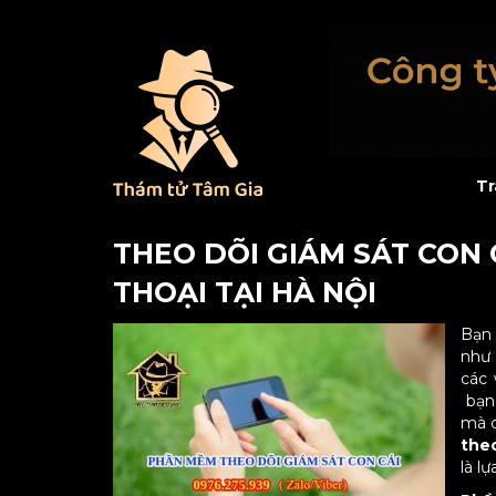
Tr
THEO DÕI GIÁM SÁT CON
THOẠI TẠI HÀ NỘI
Bạn
như 
các
bạn 
mà c
theo
là l