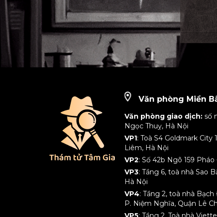
Văn phòng Miền B
Văn phòng giao dịch:
số 
Ngọc Thuỵ, Hà Nội
VP1
: Toà S4 Goldmark City
Liêm, Hà Nội
VP2
: Số 42b Ngõ 159 Pháo 
VP3
: Tầng 6, toà nhà Sao 
Hà Nội
VP4
: Tầng 2, toà nhà Bạc
P. Niệm Nghĩa, Quận Lê C
VP5
: Tầng 2, Toà nhà Viet