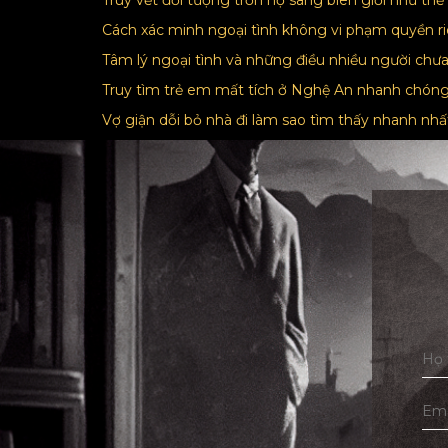
Truy vết đối tượng trốn nợ sang biên giới như th
Cách xác minh ngoại tình không vi phạm quyền r
Tâm lý ngoại tình và những điều nhiều người chưa
Truy tìm trẻ em mất tích ở Nghệ An nhanh chón
Vợ giận dỗi bỏ nhà đi làm sao tìm thấy nhanh nh