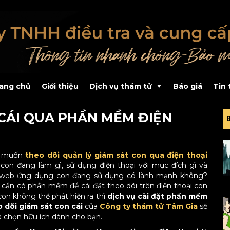
ang chủ
Giới thiệu
Dịch vụ thám tử
Báo giá
Tin 
 CÁI QUA PHẦN MỀM ĐIỆN
 muốn
theo dõi quản lý giám sát con qua điện thoại
con đang làm gì, sử dụng điện thoại với mục đích gì và
 web ứng dụng con đang sử dụng có lành mạnh không?
cần có phần mềm để cài đặt theo dõi trên điện thoại con
on không thể phát hiện ra thì
dịch vụ cài đặt phần mềm
 dõi giám sát con cái
của
Công ty thám tử Tâm Gia
sẽ
ựa chọn hữu ích dành cho bạn.