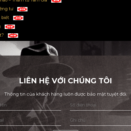
ế nào – Thám tử Tâm Gia
iêng tư
 biết
g
ất?
LIÊN HỆ VỚI CHÚNG TÔI
Thông tin của khách hàng luôn được bảo mật tuyệt đối.