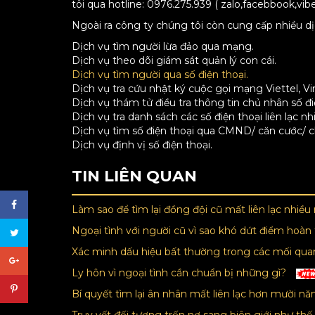
tôi qua hotline: 0976.275.939 ( zalo,facebbook,vib
Ngoài ra công ty chúng tôi còn cung cấp nhiều d
Dịch vụ tìm người lừa đảo qua mạng.
Dịch vụ theo dõi giám sát quản lý con cái.
Dịch vụ tìm người qua số điện thoại.
Dịch vụ tra cứu nhật ký cuộc gọi mạng Viettel, Vi
Dịch vụ thám tử điều tra thông tin chủ nhân số đi
Dịch vụ tra danh sách các số điện thoại liên lạc nh
Dịch vụ tìm số điện thoại qua CMND/ căn cước/ 
Dịch vụ định vị số điện thoại.
TIN LIÊN QUAN
Làm sao để tìm lại đồng đội cũ mất liên lạc nhiề
Ngoại tình với người cũ vì sao khó dứt điểm hoàn
Xác minh dấu hiệu bất thường trong các mối qua
Ly hôn vì ngoại tình cần chuẩn bị những gì?
Bí quyết tìm lại ân nhân mất liên lạc hơn mười n