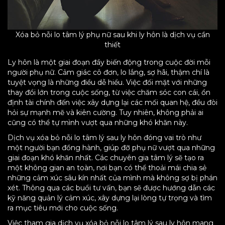
Xóa bỏ nỗi lo tâm lý phụ nữ sau khi ly hôn là dịch vụ cần
thiết
Ly hôn là một giai đoạn đầy biến động trong cuộc đời mỗi
người phụ nữ. Cảm giác cô đơn, lo lắng, sợ hãi, thậm chí là
tuyệt vọng là những điều dễ hiểu. Việc đối mặt với những
thay đổi lớn trong cuộc sống, từ việc chăm sóc con cái, ổn
định tài chính đến việc xây dựng lại các mối quan hệ, đều đòi
hỏi sự mạnh mẽ và kiên cường. Tuy nhiên, không phải ai
cũng có thể tự mình vượt qua những khó khăn này.
Dịch vụ xóa bỏ nỗi lo tâm lý sau ly hôn đóng vai trò như
một người bạn đồng hành, giúp đỡ phụ nữ vượt qua những
giai đoạn khó khăn nhất. Các chuyên gia tâm lý sẽ tạo ra
một không gian an toàn, nơi bạn có thể thoải mái chia sẻ
những cảm xúc sâu kín nhất của mình mà không sợ bị phán
xét. Thông qua các buổi tư vấn, bạn sẽ được hướng dẫn các
kỹ năng quản lý cảm xúc, xây dựng lại lòng tự trọng và tìm
ra mục tiêu mới cho cuộc sống.
Việc tham gia dịch vụ xóa bỏ nỗi lo tâm lý sau ly hôn mang