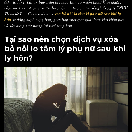
đơn, lo lắng, bất an bao trùm lấy bạn. Bạn có muốn thoát khỏi những
cảm xúc tiêu cực này và tìm lại niềm vui trong cuộc sống? Công ty TNHH
Thám tử Tâm Gia với dịch vụ
xóa bỏ nỗi lo tâm lý phụ nữ sau khi ly
hôn
sẽ đồng hành cùng bạn, giúp bạn vượt qua giai đoạn khó khăn này
và xây dựng một tương lai tươi sáng hơn.
Tại sao nên chọn dịch vụ xóa
bỏ nỗi lo tâm lý phụ nữ sau khi
ly hôn?