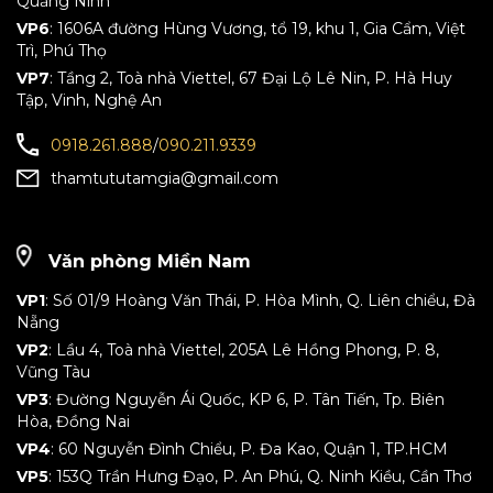
Quảng Ninh
VP6
: 1606A đường Hùng Vương, tổ 19, khu 1, Gia Cẩm, Việt
Trì, Phú Thọ
VP7
: Tầng 2, Toà nhà Viettel, 67 Đại Lộ Lê Nin, P. Hà Huy
Tập, Vinh, Nghệ An
0918.261.888
/
090.211.9339
thamtututamgia@gmail.com
Văn phòng Miền Nam
VP1
: Số 01/9 Hoàng Văn Thái, P. Hòa Mình, Q. Liên chiểu, Đà
Nẵng
VP2
: Lầu 4, Toà nhà Viettel, 205A Lê Hồng Phong, P. 8,
Vũng Tàu
VP3
: Đường Nguyễn Ái Quốc, KP 6, P. Tân Tiến, Tp. Biên
Hòa, Đồng Nai
VP4
: 60 Nguyễn Đình Chiểu, P. Đa Kao, Quận 1, TP.HCM
VP5
: 153Q Trần Hưng Đạo, P. An Phú, Q. Ninh Kiều, Cần Thơ