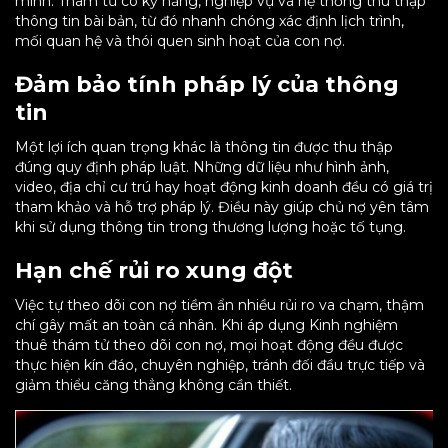
minh. Thám tử có kỹ năng, nghiệp vụ và hệ thống thu thập
thông tin bài bản, từ đó nhanh chóng xác định lịch trình,
mối quan hệ và thói quen sinh hoạt của con nợ.
Đảm bảo tính pháp lý của thông
tin
Một lợi ích quan trọng khác là thông tin được thu thập
đúng quy định pháp luật. Những dữ liệu như hình ảnh,
video, địa chỉ cư trú hay hoạt động kinh doanh đều có giá trị
tham khảo và hỗ trợ pháp lý. Điều này giúp chủ nợ yên tâm
khi sử dụng thông tin trong thương lượng hoặc tố tụng.
Hạn chế rủi ro xung đột
Việc tự theo dõi con nợ tiềm ẩn nhiều rủi ro va chạm, thậm
chí gây mất an toàn cá nhân. Khi áp dụng Kinh nghiệm
thuê thám tử theo dõi con nợ, mọi hoạt động đều được
thực hiện kín đáo, chuyên nghiệp, tránh đối đầu trực tiếp và
giảm thiểu căng thẳng không cần thiết.