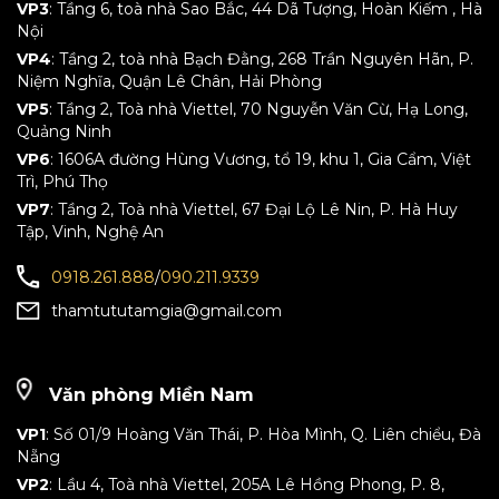
VP3
: Tầng 6, toà nhà Sao Bắc, 44 Dã Tượng, Hoàn Kiếm , Hà
Nội
VP4
: Tầng 2, toà nhà Bạch Đằng, 268 Trần Nguyên Hãn, P.
Niệm Nghĩa, Quận Lê Chân, Hải Phòng
VP5
: Tầng 2, Toà nhà Viettel, 70 Nguyễn Văn Cừ, Hạ Long,
Quảng Ninh
VP6
: 1606A đường Hùng Vương, tổ 19, khu 1, Gia Cẩm, Việt
Trì, Phú Thọ
VP7
: Tầng 2, Toà nhà Viettel, 67 Đại Lộ Lê Nin, P. Hà Huy
Tập, Vinh, Nghệ An
0918.261.888
/
090.211.9339
thamtututamgia@gmail.com
Văn phòng Miền Nam
VP1
: Số 01/9 Hoàng Văn Thái, P. Hòa Mình, Q. Liên chiểu, Đà
Nẵng
VP2
: Lầu 4, Toà nhà Viettel, 205A Lê Hồng Phong, P. 8,