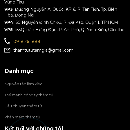
Vũng Tàu
VP3
: Đường Nguyễn Ái Quốc, KP 6, P. Tân Tiến, Tp. Biên
Hòa, Đồng Nai
VP4
: 60 Nguyễn Đình Chiểu, P. Đa Kao, Quận 1, TP.HCM
VP5
: 153Q Trần Hưng Đạo, P. An Phú, Q. Ninh Kiều, Cần Thơ
0918.261.888
thamtututamgia@gmail.com
Danh mục
Nguyên tắc làm việc
Thế mạnh công ty thám tử
Câu chuyện thám tử
Phần mềm thám tử
Kết nối với chúng tôi