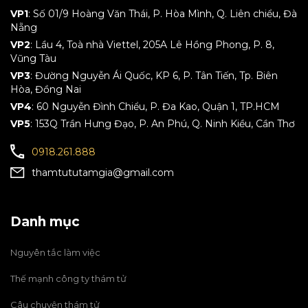
VP1
: Số 01/9 Hoàng Văn Thái, P. Hòa Mình, Q. Liên chiểu, Đà
Nẵng
VP2
: Lầu 4, Toà nhà Viettel, 205A Lê Hồng Phong, P. 8,
Vũng Tàu
VP3
: Đường Nguyễn Ái Quốc, KP 6, P. Tân Tiến, Tp. Biên
Hòa, Đồng Nai
VP4
: 60 Nguyễn Đình Chiểu, P. Đa Kao, Quận 1, TP.HCM
VP5
: 153Q Trần Hưng Đạo, P. An Phú, Q. Ninh Kiều, Cần Thơ
0918.261.888
thamtututamgia@gmail.com
Danh mục
Nguyên tắc làm việc
Thế mạnh công ty thám tử
Câu chuyện thám tử