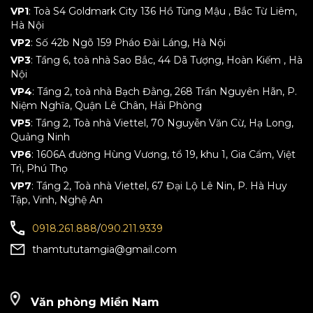
VP1
: Toà S4 Goldmark City 136 Hồ Tùng Mậu , Bắc Từ Liêm,
Hà Nội
VP2
: Số 42b Ngõ 159 Pháo Đài Láng, Hà Nội
VP3
: Tầng 6, toà nhà Sao Bắc, 44 Dã Tượng, Hoàn Kiếm , Hà
Nội
VP4
: Tầng 2, toà nhà Bạch Đằng, 268 Trần Nguyên Hãn, P.
Niệm Nghĩa, Quận Lê Chân, Hải Phòng
VP5
: Tầng 2, Toà nhà Viettel, 70 Nguyễn Văn Cừ, Hạ Long,
Quảng Ninh
VP6
: 1606A đường Hùng Vương, tổ 19, khu 1, Gia Cẩm, Việt
Trì, Phú Thọ
VP7
: Tầng 2, Toà nhà Viettel, 67 Đại Lộ Lê Nin, P. Hà Huy
Tập, Vinh, Nghệ An
0918.261.888
/
090.211.9339
thamtututamgia@gmail.com
Văn phòng Miền Nam