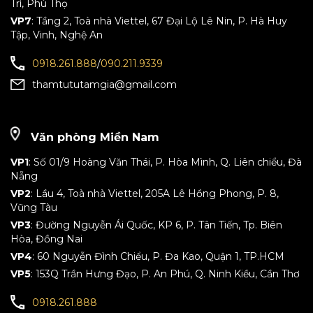
Trì, Phú Thọ
VP7
: Tầng 2, Toà nhà Viettel, 67 Đại Lộ Lê Nin, P. Hà Huy
Tập, Vinh, Nghệ An
0918.261.888
/
090.211.9339
thamtututamgia@gmail.com
Văn phòng Miền Nam
VP1
: Số 01/9 Hoàng Văn Thái, P. Hòa Mình, Q. Liên chiểu, Đà
Nẵng
VP2
: Lầu 4, Toà nhà Viettel, 205A Lê Hồng Phong, P. 8,
Vũng Tàu
VP3
: Đường Nguyễn Ái Quốc, KP 6, P. Tân Tiến, Tp. Biên
Hòa, Đồng Nai
VP4
: 60 Nguyễn Đình Chiểu, P. Đa Kao, Quận 1, TP.HCM
VP5
: 153Q Trần Hưng Đạo, P. An Phú, Q. Ninh Kiều, Cần Thơ
0918.261.888