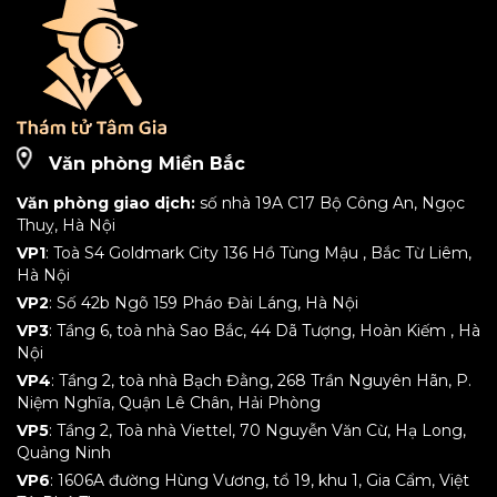
Văn phòng Miền Bắc
Văn phòng giao dịch:
số nhà 19A C17 Bộ Công An, Ngọc
Thuỵ, Hà Nội
VP1
: Toà S4 Goldmark City 136 Hồ Tùng Mậu , Bắc Từ Liêm,
Hà Nội
VP2
: Số 42b Ngõ 159 Pháo Đài Láng, Hà Nội
VP3
: Tầng 6, toà nhà Sao Bắc, 44 Dã Tượng, Hoàn Kiếm , Hà
Nội
VP4
: Tầng 2, toà nhà Bạch Đằng, 268 Trần Nguyên Hãn, P.
Niệm Nghĩa, Quận Lê Chân, Hải Phòng
VP5
: Tầng 2, Toà nhà Viettel, 70 Nguyễn Văn Cừ, Hạ Long,
Quảng Ninh
VP6
: 1606A đường Hùng Vương, tổ 19, khu 1, Gia Cẩm, Việt