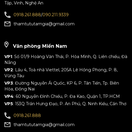
Tập, Vinh, Nghệ An
0918.261.888
/
090.211.9339
thamtututamgia@gmail.com
Văn phòng Miền Nam
VP1
: Số 01/9 Hoàng Văn Thái, P. Hòa Mình, Q. Liên chiểu, Đà
Nẵng
VP2
: Lầu 4, Toà nhà Viettel, 205A Lê Hồng Phong, P. 8,
Vũng Tàu
VP3
: Đường Nguyễn Ái Quốc, KP 6, P. Tân Tiến, Tp. Biên
Hòa, Đồng Nai
VP4
: 60 Nguyễn Đình Chiểu, P. Đa Kao, Quận 1, TP.HCM
VP5
: 153Q Trần Hưng Đạo, P. An Phú, Q. Ninh Kiều, Cần Thơ
0918.261.888
thamtututamgia@gmail.com