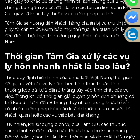
Các giấy tờ khác để chứng minh tài sản chung của 2 vợ
chồng, bao gồm xe cộ, đất đai và các tài sản liên quan khác.
Các giấy tờ khác tùy thuộc vào trường hợp cụ thể.
Tâm Gia sẽ hướng dẫn khách hàng chuẩn bị và thu thập các
giấy tờ cần thiết. Đảm bảo mọi thủ tục liên quan đến ly hôn
đều được thực hiện theo đúng quy định của nhà nước Việt
Nam.
Thời gian Tâm Gia xử lý các vụ
ly hôn nhanh nhất là bao lâu?
Theo quy định hiện hành của pháp luật Việt Nam, thời gian
để giải quyết các vụ ly hôn theo hình thức thuận tình
thường kéo dài từ 2 đến 3 tháng tùy vào tính chất của vụ
việc. Trong khi đó thời gian giải quyết ly hôn đơn phương có
thể kéo dài từ 4 đến 8 tháng. Tuy nhiên, trong thực tế vẫn
có nhiều trường hợp kéo dài do ảnh hưởng của các yếu tố
khách quan hoặc các vụ việc bất khả kháng.
Tuy nhiên, khi sử dụng dịch vụ của Tâm Gia, các thủ tục
hành chính sẽ được đảm bảo tối ưu hóa cho khách hàng.
Đối với việc ly hôn thuận tình, thời gian sẽ chỉ mất từ 7 ngày