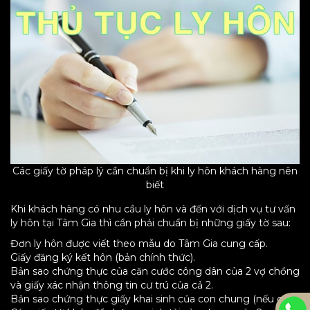
Các giấy tờ pháp lý cần chuẩn bị khi ly hôn khách hàng nên
biết
Khi khách hàng có nhu cầu ly hôn và đến với dịch vụ tư vấn
ly hôn tại Tâm Gia thì cần phải chuẩn bị những giấy tờ sau:
Đơn ly hôn được viết theo mẫu do Tâm Gia cung cấp.
Giấy đăng ký kết hôn (bản chính thức).
Bản sao chứng thực của căn cước công dân của 2 vợ chồng
và giấy xác nhận thông tin cư trú của cả 2.
Bản sao chứng thực giấy khai sinh của con chung (nếu có).