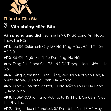
Văn phòng Miền Bắc
Văn phòng giao dịch:
số nhà 19A C17 Bộ Công An, Ngọc
Thuỵ, Hà Nội
VP1
: Toà S4 Goldmark City 136 Hồ Tùng Mậu , Bắc Từ Liêm,
Hà Nội
VP2
: Số 42b Ngõ 159 Pháo Đài Láng, Hà Nội
VP3
: Tầng 6, toà nhà Sao Bắc, 44 Dã Tượng, Hoàn Kiếm , Hà
Nội
VP4
: Tầng 2, toà nhà Bạch Đằng, 268 Trần Nguyên Hãn, P.
Niệm Nghĩa, Quận Lê Chân, Hải Phòng
VP5
: Tầng 2, Toà nhà Viettel, 70 Nguyễn Văn Cừ, Hạ Long,
Quảng Ninh
VP6
: 1606A đường Hùng Vương, tổ 19, khu 1, Gia Cẩm, Việt
Trì, Phú Thọ
VP7
: Tầng 2, Toà nhà Viettel, 67 Đại Lộ Lê Nin, P. Hà Huy