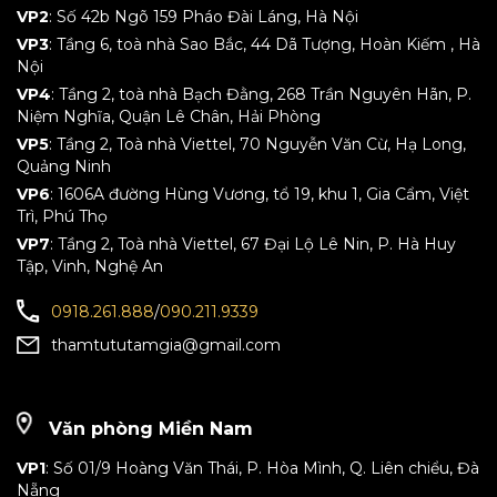
VP2
: Số 42b Ngõ 159 Pháo Đài Láng, Hà Nội
VP3
: Tầng 6, toà nhà Sao Bắc, 44 Dã Tượng, Hoàn Kiếm , Hà
Nội
VP4
: Tầng 2, toà nhà Bạch Đằng, 268 Trần Nguyên Hãn, P.
Niệm Nghĩa, Quận Lê Chân, Hải Phòng
VP5
: Tầng 2, Toà nhà Viettel, 70 Nguyễn Văn Cừ, Hạ Long,
Quảng Ninh
VP6
: 1606A đường Hùng Vương, tổ 19, khu 1, Gia Cẩm, Việt
Trì, Phú Thọ
VP7
: Tầng 2, Toà nhà Viettel, 67 Đại Lộ Lê Nin, P. Hà Huy
Tập, Vinh, Nghệ An
0918.261.888
/
090.211.9339
thamtututamgia@gmail.com
Văn phòng Miền Nam
VP1
: Số 01/9 Hoàng Văn Thái, P. Hòa Mình, Q. Liên chiểu, Đà
Nẵng