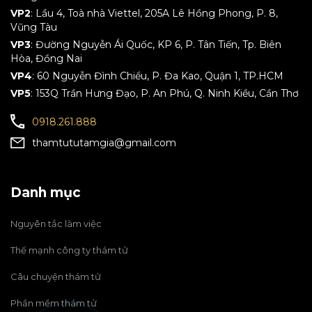
VP2
: Lầu 4, Toà nhà Viettel, 205A Lê Hồng Phong, P. 8,
Vũng Tàu
VP3
: Đường Nguyễn Ái Quốc, KP 6, P. Tân Tiến, Tp. Biên
Hòa, Đồng Nai
VP4
: 60 Nguyễn Đình Chiểu, P. Đa Kao, Quận 1, TP.HCM
VP5
: 153Q Trần Hưng Đạo, P. An Phú, Q. Ninh Kiều, Cần Thơ
0918.261.888
thamtututamgia@gmail.com
Danh mục
Nguyên tắc làm việc
Thế mạnh công ty thám tử
Câu chuyện thám tử
Phần mềm thám tử