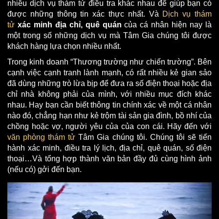
nhiều dịch vụ thám tử điều tra khác nhau để giúp bạn có
được những thông tin xác thực nhất. Và
Dịch vụ thám
tử
xác minh địa chỉ, quê quán
của cá nhân hiện nay là
một trong số những dịch vụ mà Tâm Gia chúng tôi được
khách hàng lựa chọn nhiều nhất.
Trong kinh doanh “Thương trường như chiến trường”. Bên
cạnh việc cạnh tranh lành mạnh, có rất nhiều kẻ gian sảo
đã dùng những trò lừa bịp để đưa ra số điện thoại hoặc địa
chỉ nhà không phải của mình, với nhiều mục đích khác
nhau. Hay bạn cần biết thông tin chính xác về một cá nhân
nào đó, chẳng hạn như kẻ trộm tài sản gia đình, bồ nhí của
chồng hoặc vợ, người yêu của của con cái. Hãy đến với
văn phòng thám tử
Tâm Gia chúng tôi. Chúng tôi sẽ tiến
hành xác minh, điều tra lý lịch, địa chỉ, quê quán, số điện
thoại…Và tổng hợp thành văn bản đầy đủ cùng hình ảnh
(nếu có) gởi đến bạn.