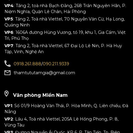
VP4
: Tầng 2, toà nhà Bạch Đằng, 268 Trần Nguyên Hãn, P.
Niệm Nghĩa, Quận Lê Chân, Hải Phòng
VP5
: Tầng 2, Toà nhà Viettel, 70 Nguyễn Văn Cừ, Hạ Long,
Quảng Ninh
VP6
: 1606A đường Hùng Vương, tổ 19, khu 1, Gia Cẩm, Việt
Trì, Phú Thọ
VP7
: Tầng 2, Toà nhà Viettel, 67 Đại Lộ Lê Nin, P. Hà Huy
Tập, Vinh, Nghệ An
0918.261.888
/
090.211.9339
thamtututamgia@gmail.com
Văn phòng Miền Nam
VP1
: Số 01/9 Hoàng Văn Thái, P. Hòa Mình, Q. Liên chiểu, Đà
Nẵng
VP2
: Lầu 4, Toà nhà Viettel, 205A Lê Hồng Phong, P. 8,
Vũng Tàu
VP3
: Đường Nguyễn Ái Quốc, KP 6, P. Tân Tiến, Tp. Biên