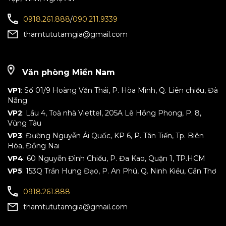
0918.261.888
/
090.211.9339
thamtututamgia@gmail.com
Văn phòng Miền Nam
VP1
: Số 01/9 Hoàng Văn Thái, P. Hòa Mình, Q. Liên chiểu, Đà
Nẵng
VP2
: Lầu 4, Toà nhà Viettel, 205A Lê Hồng Phong, P. 8,
Vũng Tàu
VP3
: Đường Nguyễn Ái Quốc, KP 6, P. Tân Tiến, Tp. Biên
Hòa, Đồng Nai
VP4
: 60 Nguyễn Đình Chiểu, P. Đa Kao, Quận 1, TP.HCM
VP5
: 153Q Trần Hưng Đạo, P. An Phú, Q. Ninh Kiều, Cần Thơ
0918.261.888
thamtututamgia@gmail.com