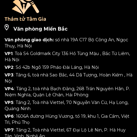
Văn phòng Miền Bắc
Văn phòng giao dịch:
số nhà 19A C17 Bộ Công An, Ngọc
Thuỵ, Hà Nội
VP1
: Toà S4 Goldmark City 136 Hồ Tùng Mậu , Bắc Từ Liêm,
Hà Nội
VP2
: Số 42b Ngõ 159 Pháo Đài Láng, Hà Nội
VP3
: Tầng 6, toà nhà Sao Bắc, 44 Dã Tượng, Hoàn Kiếm , Hà
Nội
VP4
: Tầng 2, toà nhà Bạch Đằng, 268 Trần Nguyên Hãn, P.
Niệm Nghĩa, Quận Lê Chân, Hải Phòng
VP5
: Tầng 2, Toà nhà Viettel, 70 Nguyễn Văn Cừ, Hạ Long,
Quảng Ninh
VP6
: 1606A đường Hùng Vương, tổ 19, khu 1, Gia Cẩm, Việt
Trì, Phú Thọ
VP7
: Tầng 2, Toà nhà Viettel, 67 Đại Lộ Lê Nin, P. Hà Huy
Tập, Vinh, Nghệ An