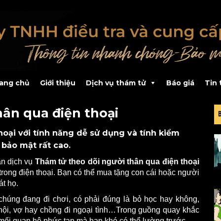
ang chủ
Giới thiệu
Dịch vụ thám tử
Báo giá
Tin 
hân qua điện thoại
hoại với tính năng dễ sử dụng và tính kiểm
 bảo mật rất cao.
ạn dịch vụ
Thám tử theo dõi người thân qua điện thoại
rong điện thoại. Bạn có thể mua tặng con cái hoặc người
át họ.
chúng đang đi chơi, có phải đúng là bỏ học hay không,
 hội, vợ hay chồng đi ngoại tình…Trong guồng quay khắc
 mối quan hệ phức tạp mà bạn khó có thể lường trước.