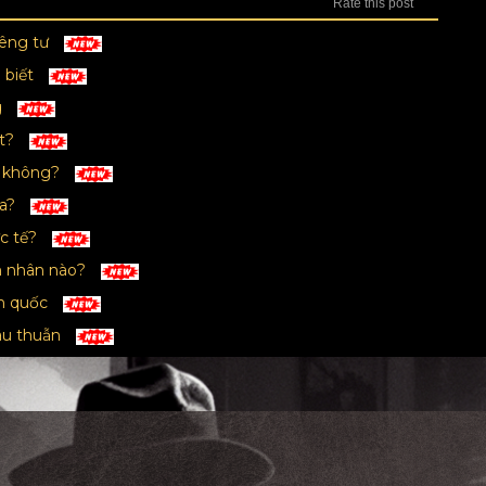
Rate this post
iêng tư
 biết
g
ất?
y không?
ra?
ực tế?
ên nhân nào?
àn quốc
âu thuẫn