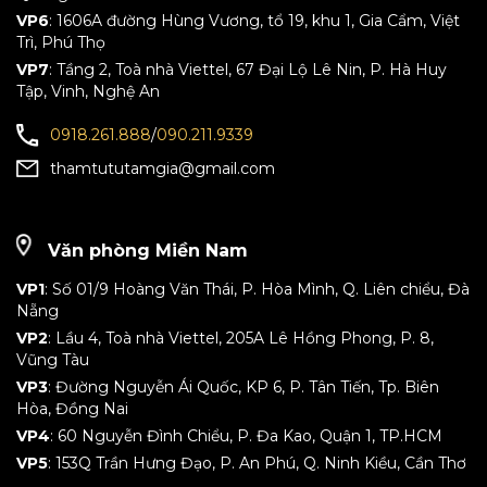
VP6
: 1606A đường Hùng Vương, tổ 19, khu 1, Gia Cẩm, Việt
Trì, Phú Thọ
VP7
: Tầng 2, Toà nhà Viettel, 67 Đại Lộ Lê Nin, P. Hà Huy
Tập, Vinh, Nghệ An
0918.261.888
/
090.211.9339
thamtututamgia@gmail.com
Văn phòng Miền Nam
VP1
: Số 01/9 Hoàng Văn Thái, P. Hòa Mình, Q. Liên chiểu, Đà
Nẵng
VP2
: Lầu 4, Toà nhà Viettel, 205A Lê Hồng Phong, P. 8,
Vũng Tàu
VP3
: Đường Nguyễn Ái Quốc, KP 6, P. Tân Tiến, Tp. Biên
Hòa, Đồng Nai
VP4
: 60 Nguyễn Đình Chiểu, P. Đa Kao, Quận 1, TP.HCM
VP5
: 153Q Trần Hưng Đạo, P. An Phú, Q. Ninh Kiều, Cần Thơ