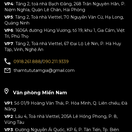
VP4
: Tầng 2, toà nhà Bạch Đằng, 268 Trần Nguyên Hãn, P.
Niệm Nghĩa, Quận Lê Chân, Hải Phòng
VP5
: Tầng 2, Toà nhà Viettel, 70 Nguyễn Văn Cừ, Hạ Long,
Quảng Ninh
VP6
: 1606A đường Hùng Vương, tổ 19, khu 1, Gia Cẩm, Việt
Trì, Phú Thọ
VP7
: Tầng 2, Toà nhà Viettel, 67 Đại Lộ Lê Nin, P. Hà Huy
Tập, Vinh, Nghệ An
0918.261.888
/
090.211.9339
thamtututamgia@gmail.com
Văn phòng Miền Nam
VP1
: Số 01/9 Hoàng Văn Thái, P. Hòa Mình, Q. Liên chiểu, Đà
Nẵng
VP2
: Lầu 4, Toà nhà Viettel, 205A Lê Hồng Phong, P. 8,
Vũng Tàu
VP3
: Đường Nguyễn Ái Quốc, KP 6, P. Tân Tiến, Tp. Biên