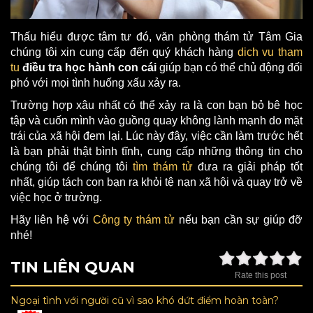
Thấu hiểu được tâm tư đó, văn phòng thám tử Tâm Gia
chúng tôi xin cung cấp đến quý khách hàng
dich vu tham
tu
điều tra học hành con cái
giúp bạn có thể chủ động đối
phó với mọi tình huống xấu xảy ra.
Trường hợp xâu nhất có thể xảy ra là con bạn bỏ bê học
tập và cuốn mình vào guồng quay không lành mạnh do mặt
trái của xã hội đem lại. Lúc này đây, việc cần làm trước hết
là bạn phải thật bình tĩnh, cung cấp những thông tin cho
chúng tôi để chúng tôi
tìm thám tử
đưa ra giải pháp tốt
nhất, giúp tách con bạn ra khỏi tệ nạn xã hội và quay trở về
việc học ở trường.
Hãy liên hệ với
Công ty thám tử
nếu bạn cần sự giúp đỡ
nhé!
TIN LIÊN QUAN
Rate this post
Ngoại tình với người cũ vì sao khó dứt điểm hoàn toàn?