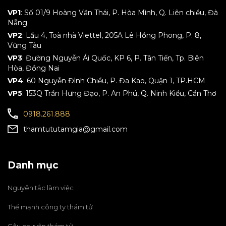
VP1
: Số 01/9 Hoàng Văn Thái, P. Hòa Mình, Q. Liên chiểu, Đà
Nẵng
VP2
: Lầu 4, Toà nhà Viettel, 205A Lê Hồng Phong, P. 8,
Vũng Tàu
VP3
: Đường Nguyễn Ái Quốc, KP 6, P. Tân Tiến, Tp. Biên
Hòa, Đồng Nai
VP4
: 60 Nguyễn Đình Chiểu, P. Đa Kao, Quận 1, TP.HCM
VP5
: 153Q Trần Hưng Đạo, P. An Phú, Q. Ninh Kiều, Cần Thơ
0918.261.888
thamtututamgia@gmail.com
Danh mục
Nguyên tắc làm việc
Thế mạnh công ty thám tử