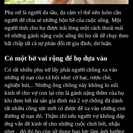
Phụ nữ là người đa sầu, đa cảm vì thế nên luôn cần
người để chia sẻ những bộn bề của cuộc sống. Một
người tình cho họ được trải lòng một cách thoải mái
về những gánh nặng cuộc sống thì họ rất dễ chạy theo
bất chấp tất cả sự phản đối từ gia đình, dư luận.
Có một bờ vai rộng để họ dựa vào
Có rất nhiều phụ nữ lấy phải người chồng xa vào
những tệ nạn của xã hội như: cờ bạc, rượu chè,
nghiện hút,.. Những ông chồng này không lo nổi
kinh tế cho vợ con lại còn là gánh nặng thêm của họ
khi đem hết tài sản gia đình mà 2 vợ chồng đã dành
rất nhiều công sức mới có được để xa vào những con
đường tệ nạn đó. Thậm chí nếu người vợ không đáp
ứng vấn đề kinh tế cho những cuộc chơi bời, nhậu
nhẹt,.. đó thì họ còn sử dụng bạo lực làm ảnh hưởng