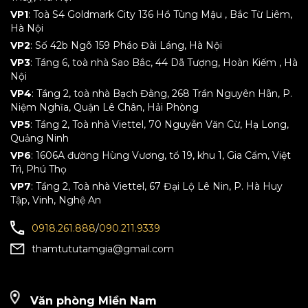
VP1
: Toà S4 Goldmark City 136 Hồ Tùng Mậu , Bắc Từ Liêm,
Hà Nội
VP2
: Số 42b Ngõ 159 Pháo Đài Láng, Hà Nội
VP3
: Tầng 6, toà nhà Sao Bắc, 44 Dã Tượng, Hoàn Kiếm , Hà
Nội
VP4
: Tầng 2, toà nhà Bạch Đằng, 268 Trần Nguyên Hãn, P.
Niệm Nghĩa, Quận Lê Chân, Hải Phòng
VP5
: Tầng 2, Toà nhà Viettel, 70 Nguyễn Văn Cừ, Hạ Long,
Quảng Ninh
VP6
: 1606A đường Hùng Vương, tổ 19, khu 1, Gia Cẩm, Việt
Trì, Phú Thọ
VP7
: Tầng 2, Toà nhà Viettel, 67 Đại Lộ Lê Nin, P. Hà Huy
Tập, Vinh, Nghệ An
0918.261.888
/
090.211.9339
thamtututamgia@gmail.com
Văn phòng Miền Nam