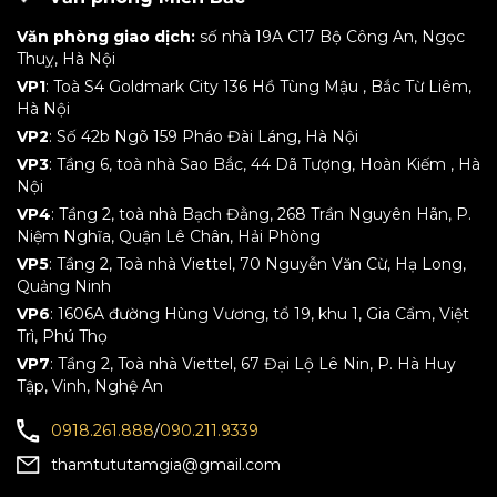
Văn phòng giao dịch:
số nhà 19A C17 Bộ Công An, Ngọc
Thuỵ, Hà Nội
VP1
: Toà S4 Goldmark City 136 Hồ Tùng Mậu , Bắc Từ Liêm,
Hà Nội
VP2
: Số 42b Ngõ 159 Pháo Đài Láng, Hà Nội
VP3
: Tầng 6, toà nhà Sao Bắc, 44 Dã Tượng, Hoàn Kiếm , Hà
Nội
VP4
: Tầng 2, toà nhà Bạch Đằng, 268 Trần Nguyên Hãn, P.
Niệm Nghĩa, Quận Lê Chân, Hải Phòng
VP5
: Tầng 2, Toà nhà Viettel, 70 Nguyễn Văn Cừ, Hạ Long,
Quảng Ninh
VP6
: 1606A đường Hùng Vương, tổ 19, khu 1, Gia Cẩm, Việt
Trì, Phú Thọ
VP7
: Tầng 2, Toà nhà Viettel, 67 Đại Lộ Lê Nin, P. Hà Huy
Tập, Vinh, Nghệ An
0918.261.888
/
090.211.9339
thamtututamgia@gmail.com