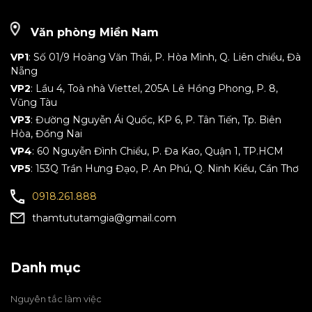
Văn phòng Miền Nam
VP1
: Số 01/9 Hoàng Văn Thái, P. Hòa Mình, Q. Liên chiểu, Đà
Nẵng
VP2
: Lầu 4, Toà nhà Viettel, 205A Lê Hồng Phong, P. 8,
Vũng Tàu
VP3
: Đường Nguyễn Ái Quốc, KP 6, P. Tân Tiến, Tp. Biên
Hòa, Đồng Nai
VP4
: 60 Nguyễn Đình Chiểu, P. Đa Kao, Quận 1, TP.HCM
VP5
: 153Q Trần Hưng Đạo, P. An Phú, Q. Ninh Kiều, Cần Thơ
0918.261.888
thamtututamgia@gmail.com
Danh mục
Nguyên tắc làm việc