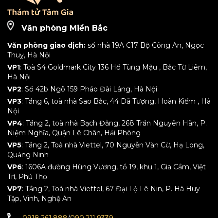
Văn phòng Miền Bắc
Văn phòng giao dịch:
số nhà 19A C17 Bộ Công An, Ngọc
Thuỵ, Hà Nội
VP1
: Toà S4 Goldmark City 136 Hồ Tùng Mậu , Bắc Từ Liêm,
Hà Nội
VP2
: Số 42b Ngõ 159 Pháo Đài Láng, Hà Nội
VP3
: Tầng 6, toà nhà Sao Bắc, 44 Dã Tượng, Hoàn Kiếm , Hà
Nội
VP4
: Tầng 2, toà nhà Bạch Đằng, 268 Trần Nguyên Hãn, P.
Niệm Nghĩa, Quận Lê Chân, Hải Phòng
VP5
: Tầng 2, Toà nhà Viettel, 70 Nguyễn Văn Cừ, Hạ Long,
Quảng Ninh
VP6
: 1606A đường Hùng Vương, tổ 19, khu 1, Gia Cẩm, Việt
Trì, Phú Thọ
VP7
: Tầng 2, Toà nhà Viettel, 67 Đại Lộ Lê Nin, P. Hà Huy
Tập, Vinh, Nghệ An