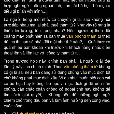
khó khăn khi đưa ra quyết định này nếu bạn trong trường
hợp nghi ngờ chồng ngoại tình, con cái bỏ học, bố mẹ có
điều gì bí ẩn với mình,…
Là người trong một nhà, có chuyện gì tại sao không hỏi
trực tiếp nhau mà lại phải thuê thám tử? Như vậy rõ ràng là
thiếu tin tưởng, tôn trọng nhau? Nếu người bị theo dõi
chẳng may phát hiện ra bạn thuê
van phong tham tu
theo
dõi họ thì bạn sẽ phải đối mặt như thế nào?,… Quả thực có
quá nhiều băn khoăn khi trước khi khách hàng nhấc điện
thoại lên và liên lạc với công ty thám tử tư.
Trong trường hợp này, chính bạn phải là người giải tỏa
tâm lý này cho chính mình. Thuê
văn phòng thám tử
không
có gì là sai nếu bạn đang sử dụng chúng vào mục đích tốt
chứ không phải mục đích xấu. Ví dụ như muốn biết con cái
có bỏ học hay không, bỏ học vì mục đích gì để uốn nắn
chúng, cần chắc chắn chồng có ngoại tình hay không để
tìm cách giải quyết,… Không nên để những nghi ngờ
chiếm chỗ trong đầu bạn và làm ảnh hưởng đến công việc,
cuộc sống