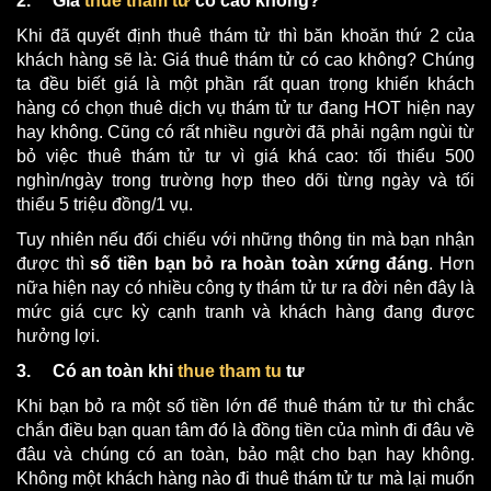
2. Giá
thuê thám tử
có cao không?
Khi đã quyết định thuê thám tử thì băn khoăn thứ 2 của
khách hàng sẽ là: Giá thuê thám tử có cao không? Chúng
ta đều biết giá là một phần rất quan trọng khiến khách
hàng có chọn thuê dịch vụ thám tử tư đang HOT hiện nay
hay không. Cũng có rất nhiều người đã phải ngậm ngùi từ
bỏ việc thuê thám tử tư vì giá khá cao: tối thiểu 500
nghìn/ngày trong trường hợp theo dõi từng ngày và tối
thiểu 5 triệu đồng/1 vụ.
Tuy nhiên nếu đối chiếu với những thông tin mà bạn nhận
được thì
số tiền bạn bỏ ra hoàn toàn xứng đáng
. Hơn
nữa hiện nay có nhiều công ty thám tử tư ra đời nên đây là
mức giá cực kỳ cạnh tranh và khách hàng đang được
hưởng lợi.
3.
Có an toàn khi
thue tham tu
tư
Khi bạn bỏ ra một số tiền lớn để thuê thám tử tư thì chắc
chắn điều bạn quan tâm đó là đồng tiền của mình đi đâu về
đâu và chúng có an toàn, bảo mật cho bạn hay không.
Không một khách hàng nào đi thuê thám tử tư mà lại muốn