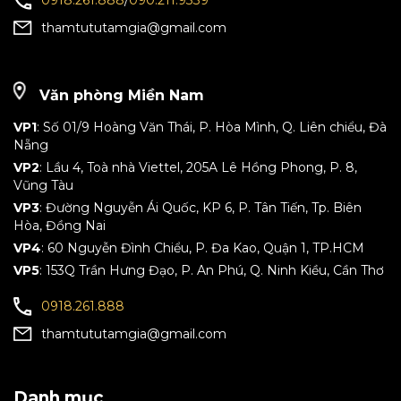
0918.261.888
/
090.211.9339
thamtututamgia@gmail.com
Văn phòng Miền Nam
VP1
: Số 01/9 Hoàng Văn Thái, P. Hòa Mình, Q. Liên chiểu, Đà
Nẵng
VP2
: Lầu 4, Toà nhà Viettel, 205A Lê Hồng Phong, P. 8,
Vũng Tàu
VP3
: Đường Nguyễn Ái Quốc, KP 6, P. Tân Tiến, Tp. Biên
Hòa, Đồng Nai
VP4
: 60 Nguyễn Đình Chiểu, P. Đa Kao, Quận 1, TP.HCM
VP5
: 153Q Trần Hưng Đạo, P. An Phú, Q. Ninh Kiều, Cần Thơ
0918.261.888
thamtututamgia@gmail.com
Danh mục