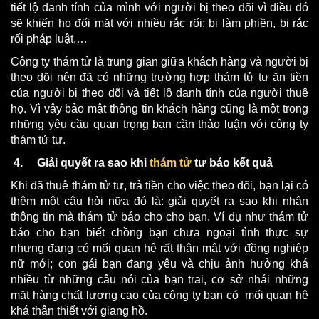
tiết lộ danh tính của mình với người bị theo dõi vì điều đó
sẽ khiến họ đối mặt với nhiều rắc rối: bị làm phiền, bị rắc
rối pháp luật,…
Công ty thám tử là trung gian giữa khách hàng và người bị
theo dõi nên đã có những trường hợp thám tử tư ăn tiền
của người bị theo dõi và tiết lộ danh tính của người thuê
họ. Vì vậy bảo mật thông tin khách hàng cũng là một trong
những yêu cầu quan trọng bạn cần thảo luận với công ty
thám tử tư.
4.
Giải quyết ra sao khi
thám tử
tư báo kết quả
Khi đã thuê thám tử tư, trả tiền cho việc theo dõi, bạn lại có
thêm một câu hỏi nữa đó là: giải quyết ra sao khi nhận
thông tin mà thám tử báo cho cho bạn. Ví dụ như thám tử
báo cho bạn biết chồng bạn chưa ngoại tình thực sự
nhưng đang có mối quan hệ rất thân mật với đồng nghiệp
nữ mới; con gái bạn đang yêu và chịu ảnh hưởng khá
nhiều từ những câu nói của bạn trai, cơ sở nhái những
mặt hàng chất lượng cao của công ty bạn có mối quan hệ
khá thân thiết với giang hồ.