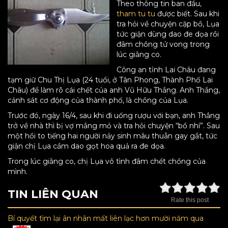
Theo thông tin ban đầu,
tham tu tu
được biết. Sau khi
tra hỏi về chuyện cặp bồ, Lụa
tức giận dùng dao đe dọa rồi
đâm chồng tử vong trong
lúc giằng co.
Công an tỉnh Lai Châu đang
tạm giữ Chu Thị Lụa (24 tuổi, ở Tân Phong, Thành Phố Lai
Châu) để làm rõ cái chết của anh Vũ Hữu Thắng. Anh Thắng,
cảnh sát cơ động của thành phố, là chồng của Lụa.
Trước đó, ngày 16/4, sau khi đi uống rượu với bạn, anh Thắng
trở về nhà thì bị vợ mắng mỏ và tra hỏi chuyện “bồ nhí”. Sau
một hồi to tiếng hai người nảy sinh mâu thuẫn gay gắt, tức
giận chị Lụa cầm dao gọt hoa quả ra đe dọa.
Trong lúc giằng co, chị Lụa vô tình đâm chết chồng của
mình.
TIN LIÊN QUAN
Rate this post
Bí quyết tìm lại ân nhân mất liên lạc hơn mười năm qua