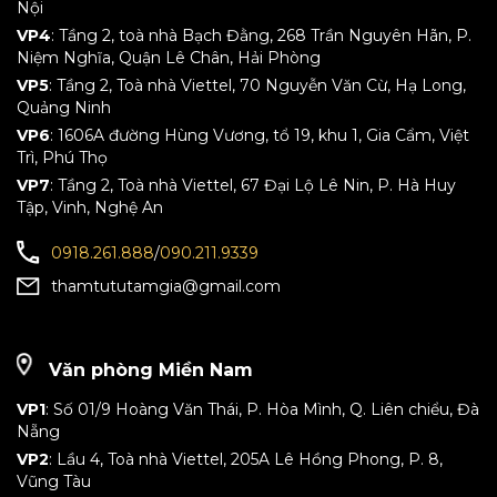
Nội
VP4
: Tầng 2, toà nhà Bạch Đằng, 268 Trần Nguyên Hãn, P.
Niệm Nghĩa, Quận Lê Chân, Hải Phòng
VP5
: Tầng 2, Toà nhà Viettel, 70 Nguyễn Văn Cừ, Hạ Long,
Quảng Ninh
VP6
: 1606A đường Hùng Vương, tổ 19, khu 1, Gia Cẩm, Việt
Trì, Phú Thọ
VP7
: Tầng 2, Toà nhà Viettel, 67 Đại Lộ Lê Nin, P. Hà Huy
Tập, Vinh, Nghệ An
0918.261.888
/
090.211.9339
thamtututamgia@gmail.com
Văn phòng Miền Nam
VP1
: Số 01/9 Hoàng Văn Thái, P. Hòa Mình, Q. Liên chiểu, Đà
Nẵng
VP2
: Lầu 4, Toà nhà Viettel, 205A Lê Hồng Phong, P. 8,
Vũng Tàu