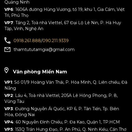
Quảng Ninh
VP6
: 1606A đường Hùng Vương, tổ 19, khu 1, Gia Cẩm, Việt
Trì, Phú Thọ
VP7
: Tầng 2, Toà nhà Viettel, 67 Đại Lộ Lê Nin, P. Hà Huy
Tập, Vinh, Nghệ An
0918.261.888
/
090.211.9339
thamtututamgia@gmail.com
Văn phòng Miền Nam
VP1
: Số 01/9 Hoàng Văn Thái, P. Hòa Mình, Q. Liên chiểu, Đà
Nẵng
VP2
: Lầu 4, Toà nhà Viettel, 205A Lê Hồng Phong, P. 8,
Vũng Tàu
VP3
: Đường Nguyễn Ái Quốc, KP 6, P. Tân Tiến, Tp. Biên
Hòa, Đồng Nai
VP4
: 60 Nguyễn Đình Chiểu, P. Đa Kao, Quận 1, TP.HCM
VP5
: 153Q Trần Hưng Đạo, P. An Phú, Q. Ninh Kiều, Cần Thơ