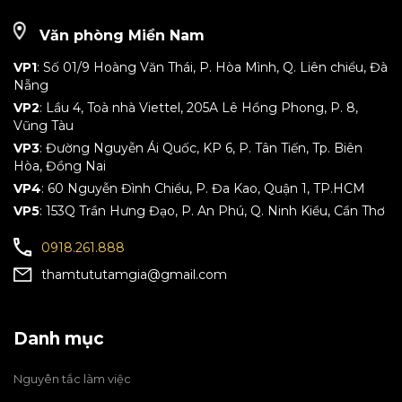
Văn phòng Miền Nam
VP1
: Số 01/9 Hoàng Văn Thái, P. Hòa Mình, Q. Liên chiểu, Đà
Nẵng
VP2
: Lầu 4, Toà nhà Viettel, 205A Lê Hồng Phong, P. 8,
Vũng Tàu
VP3
: Đường Nguyễn Ái Quốc, KP 6, P. Tân Tiến, Tp. Biên
Hòa, Đồng Nai
VP4
: 60 Nguyễn Đình Chiểu, P. Đa Kao, Quận 1, TP.HCM
VP5
: 153Q Trần Hưng Đạo, P. An Phú, Q. Ninh Kiều, Cần Thơ
0918.261.888
thamtututamgia@gmail.com
Danh mục
Nguyên tắc làm việc