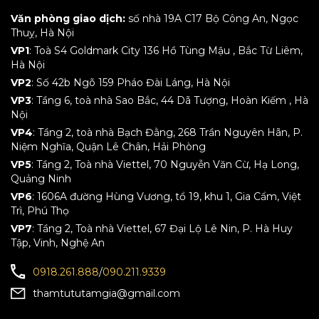
Văn phòng giao dịch:
số nhà 19A C17 Bộ Công An, Ngọc
Thuỵ, Hà Nội
VP1
: Toà S4 Goldmark City 136 Hồ Tùng Mậu , Bắc Từ Liêm,
Hà Nội
VP2
: Số 42b Ngõ 159 Pháo Đài Láng, Hà Nội
VP3
: Tầng 6, toà nhà Sao Bắc, 44 Dã Tượng, Hoàn Kiếm , Hà
Nội
VP4
: Tầng 2, toà nhà Bạch Đằng, 268 Trần Nguyên Hãn, P.
Niệm Nghĩa, Quận Lê Chân, Hải Phòng
VP5
: Tầng 2, Toà nhà Viettel, 70 Nguyễn Văn Cừ, Hạ Long,
Quảng Ninh
VP6
: 1606A đường Hùng Vương, tổ 19, khu 1, Gia Cẩm, Việt
Trì, Phú Thọ
VP7
: Tầng 2, Toà nhà Viettel, 67 Đại Lộ Lê Nin, P. Hà Huy
Tập, Vinh, Nghệ An
0918.261.888
/
090.211.9339
thamtututamgia@gmail.com