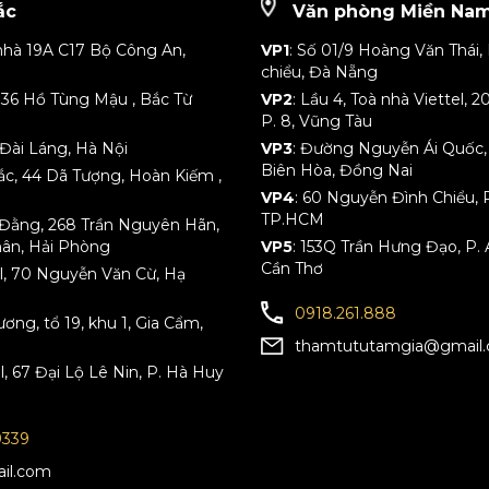
ắc
Văn phòng Miền Na
nhà 19A C17 Bộ Công An,
VP1
: Số 01/9 Hoàng Văn Thái, 
chiểu, Đà Nẵng
 136 Hồ Tùng Mậu , Bắc Từ
VP2
: Lầu 4, Toà nhà Viettel,
P. 8, Vũng Tàu
Đài Láng, Hà Nội
VP3
: Đường Nguyễn Ái Quốc, K
Biên Hòa, Đồng Nai
Bắc, 44 Dã Tượng, Hoàn Kiếm ,
VP4
: 60 Nguyễn Đình Chiểu, P
TP.HCM
h Đằng, 268 Trần Nguyên Hãn,
hân, Hải Phòng
VP5
: 153Q Trần Hưng Đạo, P. 
Cần Thơ
tel, 70 Nguyễn Văn Cừ, Hạ
0918.261.888
ng, tổ 19, khu 1, Gia Cẩm,
thamtututamgia@gmail
el, 67 Đại Lộ Lê Nin, P. Hà Huy
9339
il.com