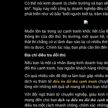
Có thể nói kinh doanh là chiến trường và bạn s
khí”. Ngày nay mỗi công ty, doanh nghiệp đều có
phát triển như vũ bão “biết người biết ta, trăm trậ
Muốn tồn tại trong sự cạnh tranh khốc liệt của 
thông tin của đối thủ: thị trường, mối quan h
thật thì chẳng có vị lãnh đạo nào lại có nhiều t
tìm ra được. Chính lúc này, bạn phải cần tìm đế
Địa chỉ điều tra đối thủ
Nếu bạn là một cá nhân đang kinh doanh hay do
đối thủ cạnh tranh, hay nguồn khách hàng những c
Có quá nhiều vấn đề đặt ra làm bạn gặp nhiều tr
điều tra đối thủ cạnh tranh
dịch vụ thám tử
chuyê
lòng với những kết quả sẽ mang về cho bạn nhữ
Với đội ngũ thám tử chuyên nghiệp, giàu kinh n
dịch vụ điều tra đối thủ cạnh 
mang đến cho bạn
điều tra một cách nhanh chóng, chính xác nhữn