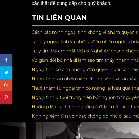
xác thật để cung cấp cho quý khách.
TIN LIÊN QUAN
Cách xác minh ngoại tình không vi phạm quyền r
Tâm lý ngoại tình và những điều nhiều người chưa
Truy tìm trẻ em mất tích ở Nghệ An nhanh chón
Vợ giận dỗi bỏ nhà đi làm sao tìm thấy nhanh nh
Ngoại tình có ảnh hưởng đến quyền nuôi con ha
Ngoại tình sau nhiều năm chung sống vì sao xảy 
Thuê thám tử ngoại tình có mang lại hiệu quả th
Ngoại tình ở tuổi trung niên bắt nguồn từ nguy
Hướng dẫn cách tìm người già đi lạc mất tích to
Kinh nghiệm tìm vợ hoặc chồng bỏ nhà đi sau m