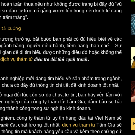
ẽ hoàn toàn thua nếu như không được trang bị đầy đủ “vũ
 sự đầu tư lớn, cố gắng vươn lên trong nền kinh tế đang
n trăm thắng”.
thương trường, bắt buộc bạn phải có đủ hiểu biết về các
ệ, ngành hàng, người điều hành, tiềm năng, hạn chế… Sự
hời gian để đi tìm hiểu được những điều đó hoặc không thể
điều tra đối thủ cạnh tranh
n
dịch vụ thám tử
.
anh nghiệp mới đang tìm hiểu về sản phẩm trong ngành,
hưa có đầy đủ thông tin chi tiết để kinh doanh tốt nhất.
ở ngại đôi lúc còn sợ do chưa tự tin, bạn hãy yên tâm với
n nghiệp của công ty thám tử Tâm Gia, đảm bảo sẽ hài
ng thành công trong sự nghiệp kinh doanh.
ghiệm, công ty thám tử uy tín hàng đầu tại Việt Nam sẽ
tranh
đạt chất lượng tốt nhất.
dich vu tham tu
Tâm Gia sẽ
g thông tin mà khách hàng yêu cầu và kèm theo chứng cứ