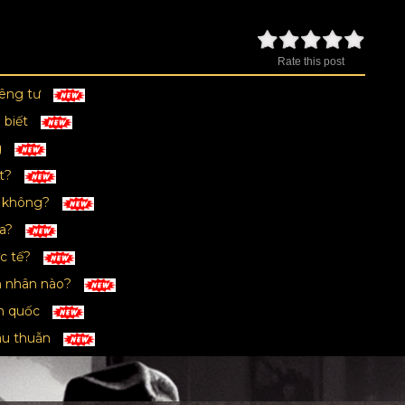
Rate this post
iêng tư
 biết
g
ất?
y không?
ra?
ực tế?
ên nhân nào?
àn quốc
âu thuẫn