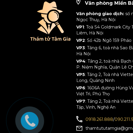
Văn phòng Miền B
Văn phòng giao dịch:
số 
Ngọc Thuỵ, Hà Nội
VP1
: Toà S4 Goldmark City
Liêm, Hà Nội
VP2
: Số 42b Ngõ 159 Pháo 
VP3
: Tầng 6, toà nhà Sao 
Hà Nội
VP4
: Tầng 2, toà nhà Bạc
P. Niệm Nghĩa, Quận Lê C
VP5
: Tầng 2, Toà nhà Viet
Long, Quảng Ninh
VP6
: 1606A đường Hùng Vươ
Việt Trì, Phú Thọ
VP7
: Tầng 2, Toà nhà Viett
Tập, Vinh, Nghệ An
0918.261.888
/
090.211.
thamtututamgia@gma