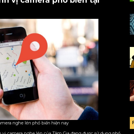
ịnh vị camera phổ biến tại
camera nghe lén phổ biến hiện nay
nh vị camera nghe lén của Tâm Gia đang được sử dụng phổ