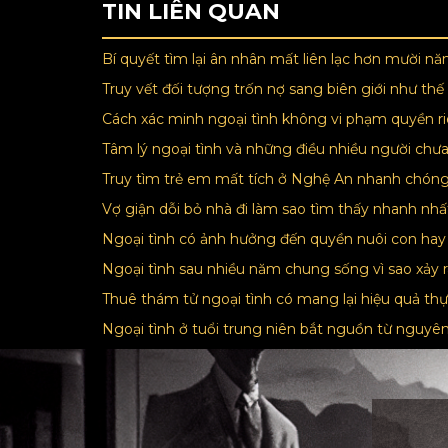
TIN LIÊN QUAN
Bí quyết tìm lại ân nhân mất liên lạc hơn mười n
Truy vết đối tượng trốn nợ sang biên giới như th
Cách xác minh ngoại tình không vi phạm quyền r
Tâm lý ngoại tình và những điều nhiều người chưa
Truy tìm trẻ em mất tích ở Nghệ An nhanh chón
Vợ giận dỗi bỏ nhà đi làm sao tìm thấy nhanh nh
Ngoại tình có ảnh hưởng đến quyền nuôi con ha
Ngoại tình sau nhiều năm chung sống vì sao xảy 
Thuê thám tử ngoại tình có mang lại hiệu quả th
Ngoại tình ở tuổi trung niên bắt nguồn từ nguy