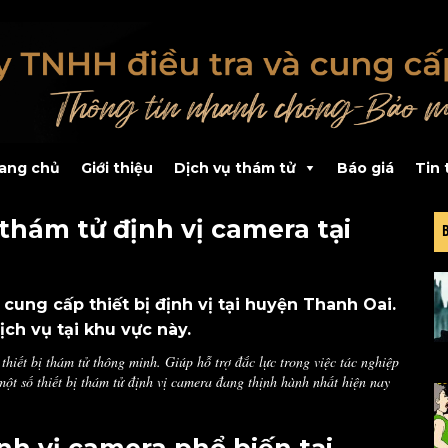
ang chủ
Giới thiệu
Dịch vụ thám tử
Báo giá
Tin 
 thám tử định vị camera tại
ung cấp thiết bị định vị tại huyện Thanh Oai.
ch vụ tại khu vực này.
 thiết bị thám tử thông minh. Giúp hỗ trợ đắc lực trong việc tác nghiệp
t số thiết bị thám tử định vị camera đang thịnh hành nhất hiện nay