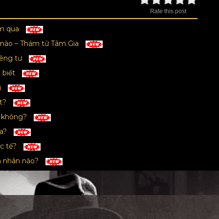
Rate this post
ăm qua
ế nào – Thám tử Tâm Gia
iêng tư
 biết
g
ất?
y không?
ra?
ực tế?
ên nhân nào?