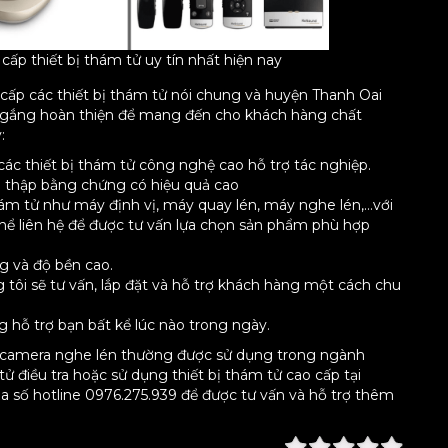
ấp thiết bị thám tử uy tín nhất hiện nay
g cấp các thiết bị thám tử nói chung và huyện Thanh Oai
cố gắng hoàn thiện để mang đến cho khách hàng chất
:
các thiết bị thám tử công nghệ cao hỗ trợ tác nghiệp.
u thập bằng chứng có hiệu quả cao
ám tử như máy định vị, máy quay lén, máy nghe lén,…với
hể liên hệ để được tư vấn lựa chọn sản phẩm phù hợp
g và độ bền cao.
 tôi sẽ tư vấn, lắp đặt và hỗ trợ khách hàng một cách chu
g hỗ trợ bạn bất kể lúc nào trong ngày.
h vị camera nghe lén thường được sử dụng trong ngành
ử điều tra hoặc sử dụng thiết bị thám tử cao cấp tại
ua số hotline 0976.275.939 để được tư vấn và hỗ trợ thêm