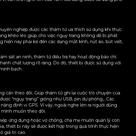
huyên nghiệp được các thám tử ưa thích sử dụng khi thực
cùng khéo léo giúp cho việc ngụy trang không dễ bị phát
 hiện nay phải kể đến các dạng mắt kính, nút áo, bút viết,
ám sát an ninh, thám tử điều tra hay hoạt động báo chí.
thanh chất lượng rõ ràng. Do đó, thiết bị được sử dụng với
 minh bạch.
ng cần theo dõi. Giúp thám tử ghi lại cuộc trò chuyện của
ng được “ngụy trang” giống như USB, pin dự phòng,…Các
ăng định vị GPS. Vì vậy, ngoài nghe lén ra người dùng
mà mình muốn theo dõi.
ghiệp ứng dụng hoặc vợ chồng, cha mẹ muốn quản lý con
a, thiết bị này sẽ được kết hợp trong quá trình thực hiện
giá trị cao.