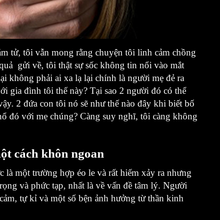
m tử, tôi vẫn mong rằng chuyện tôi linh cảm chồng
uả gửi về, tôi thật sự sốc không tin nổi vào mắt
 không phải ai xa lạ lại chính là người mẹ đẻ ra
ới gia đình tôi thế này? Tại sao 2 người đó có thể
ậy. 2 đứa con tôi nó sẽ như thế nào đây khi biết bố
hổ đó với mẹ chúng? Càng suy nghĩ, tôi càng không
một cách khôn ngoan
c là một trường hợp éo le và rất hiếm xảy ra nhưng
rọng và phức tạp, nhất là về vấn đề tâm lý. Người
 cảm, tự kỉ và một số bện ảnh hưởng từ thần kinh