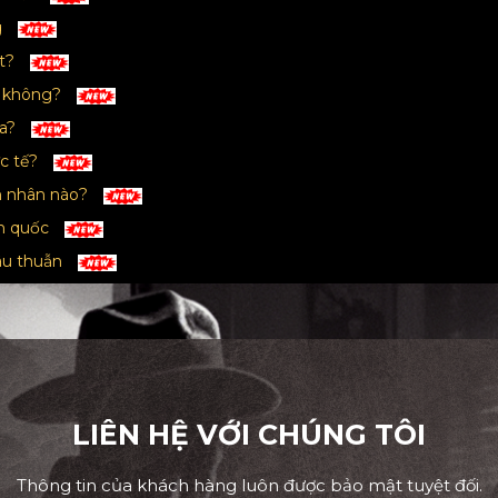
g
ất?
y không?
ra?
ực tế?
ên nhân nào?
àn quốc
âu thuẫn
LIÊN HỆ VỚI CHÚNG TÔI
Thông tin của khách hàng luôn được bảo mật tuyệt đối.