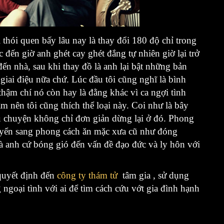
thói quen bấy lâu nay là thay đổi 180 độ chỉ trong
 đến giờ anh ghét cay ghét đắng tự nhiên giờ lại trở
đến nhà, sau khi thay đồ là anh lại bật những bản
 giai điệu nữa chứ. Lúc đầu tôi cũng nghĩ là bình
thậm chí nó còn hay là đằng khác vì ca ngợi tình
m nên tôi cũng thích thể loại này. Coi như là bây
âu chuyện không chỉ đơn giản dừng lại ở đó. Phong
uyển sang phong cách ăn mặc xưa cũ như đóng
” là anh cứ bóng gió đến vấn đề đạo đức và ly hôn với
 quyết định đến
công ty thám tử
tâm gia , sử dụng
goại tình với ai để tìm cách cứu vớt gia đình hạnh