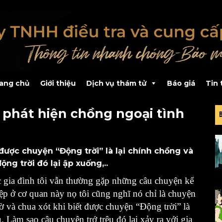
ang chủ
Giới thiệu
Dịch vụ thám tử
Báo giá
Tin 
i phát hiện chồng ngoại tình
 được chuyện “Động trời” là lại chính chồng và
ng trời đó lại ập xuống,..
c gia đình tôi vẫn thường gặp những câu chuyện kể
p ở cơ quan này nọ tôi cũng nghĩ nó chỉ là chuyện
ờ và chua xót khi biết được chuyện “Động trời” là
u
. Làm sao câu chuyện trớ trêu đó lại xảy ra với gia