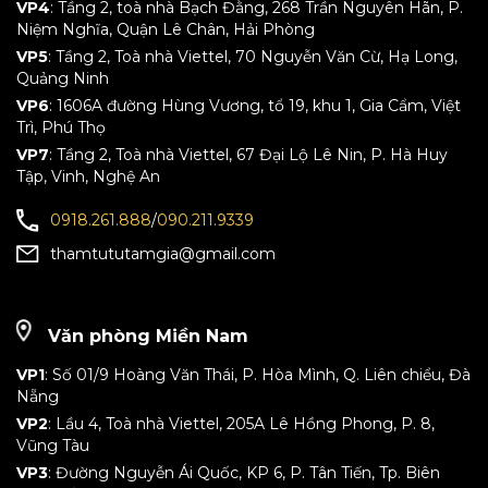
VP4
: Tầng 2, toà nhà Bạch Đằng, 268 Trần Nguyên Hãn, P.
Niệm Nghĩa, Quận Lê Chân, Hải Phòng
VP5
: Tầng 2, Toà nhà Viettel, 70 Nguyễn Văn Cừ, Hạ Long,
Quảng Ninh
VP6
: 1606A đường Hùng Vương, tổ 19, khu 1, Gia Cẩm, Việt
Trì, Phú Thọ
VP7
: Tầng 2, Toà nhà Viettel, 67 Đại Lộ Lê Nin, P. Hà Huy
Tập, Vinh, Nghệ An
0918.261.888
/
090.211.9339
thamtututamgia@gmail.com
Văn phòng Miền Nam
VP1
: Số 01/9 Hoàng Văn Thái, P. Hòa Mình, Q. Liên chiểu, Đà
Nẵng
VP2
: Lầu 4, Toà nhà Viettel, 205A Lê Hồng Phong, P. 8,
Vũng Tàu
VP3
: Đường Nguyễn Ái Quốc, KP 6, P. Tân Tiến, Tp. Biên