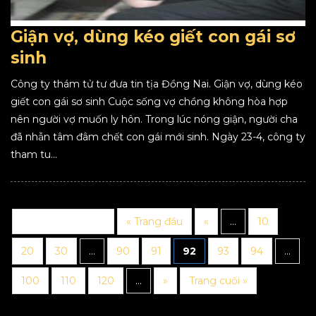
Giận vợ, dùng kéo giết con gái sơ
sinh
Công ty thám tử tư đưa tin tịa Đồng Nai. Giận vợ, dùng kéo
giết con gái sơ sinh Cuộc sống vợ chồng không hòa hợp
nên người vợ muốn ly hôn. Trong lúc nóng giận, người cha
đã nhẫn tâm đâm chết con gái mới sinh. Ngày 23-4, công ty
tham tu...
Trang 92 trên 123
« Trang đầu
«
...
10
20
30
...
90
91
92
93
94
...
100
110
120
...
»
Trang cuối »