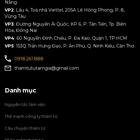
Nẵng
VP2
: Lầu 4, Toà nhà Viettel, 205A Lê Hồng Phong, P. 8,
Vũng Tàu
VP3
: Đường Nguyễn Ái Quốc, KP 6, P. Tân Tiến, Tp. Biên
Hòa, Đồng Nai
VP4
: 60 Nguyễn Đình Chiểu, P. Đa Kao, Quận 1, TP.HCM
VP5
: 153Q Trần Hưng Đạo, P. An Phú, Q. Ninh Kiều, Cần Thơ
0918.261.888
thamtututamgia@gmail.com
Danh mục
Nguyên tắc làm việc
Thế mạnh công ty thám tử
Câu chuyện thám tử