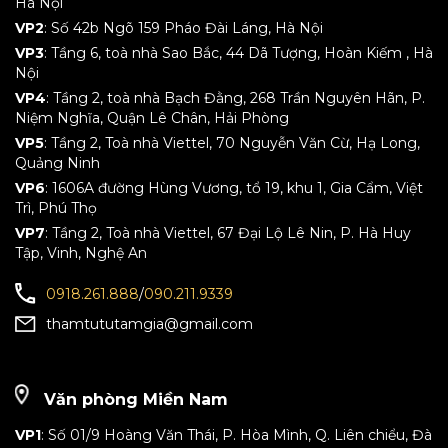
Hà Nội
VP2
: Số 42b Ngõ 159 Pháo Đài Láng, Hà Nội
VP3
: Tầng 6, toà nhà Sao Bắc, 44 Dã Tượng, Hoàn Kiếm , Hà
Nội
VP4
: Tầng 2, toà nhà Bạch Đằng, 268 Trần Nguyên Hãn, P.
Niệm Nghĩa, Quận Lê Chân, Hải Phòng
VP5
: Tầng 2, Toà nhà Viettel, 70 Nguyễn Văn Cừ, Hạ Long,
Quảng Ninh
VP6
: 1606A đường Hùng Vương, tổ 19, khu 1, Gia Cẩm, Việt
Trì, Phú Thọ
VP7
: Tầng 2, Toà nhà Viettel, 67 Đại Lộ Lê Nin, P. Hà Huy
Tập, Vinh, Nghệ An
0918.261.888
/
090.211.9339
thamtututamgia@gmail.com
Văn phòng Miền Nam
VP1
: Số 01/9 Hoàng Văn Thái, P. Hòa Mình, Q. Liên chiểu, Đà