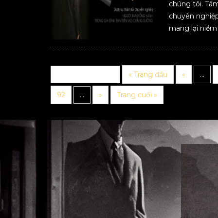
chúng tôi. Tâm
chuyên nghiệp,
mang lại niềm 
Trang 90 trên 97
« Trang đầu
«
...
92
...
»
Trang cuối »