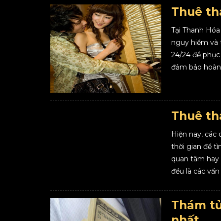
Thuê th
Tại Thanh Hóa 
nguy hiểm và t
24/24 để phục
đảm bảo hoàn 
Thuê th
Hiện nay, các 
thời gian để t
quan tâm hay 
đều là các vấn 
Thám tử 
nhất