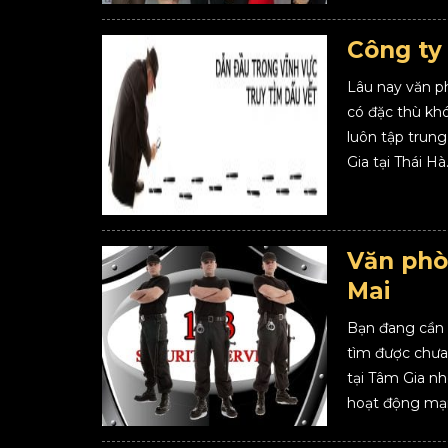
Công ty 
Lâu nay văn p
có đặc thù khó
luôn tập trun
Gia tại Thái Hà.
Văn phò
Mai
Bạn đang cần 
tìm được chưa
tại Tâm Gia nh
hoạt động mạn