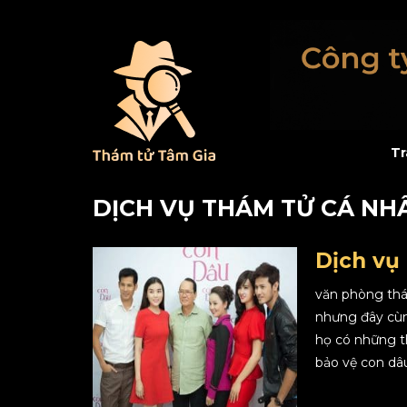
Tr
DỊCH VỤ THÁM TỬ CÁ NH
Dịch vụ
văn phòng thá
nhưng đây cùn
họ có những t
bảo vệ con dâu