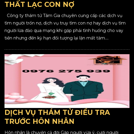
THẤT LẠC CON NỢ
Công ty thám tử Tâm Gia chuyên cung cấp các dịch vụ
tìm người trốn nợ, dịch vụ truy tìm con nợ hay dịch vụ tìm
người lừa đảo qua mạng khi gặp phải tình huống cho vay
tiền nhưng đến kỳ hạn đối tượng lại lặn mất tăm....
DỊCH VỤ THÁM TỬ ĐIỀU TRA
TRƯỚC HÔN NHÂN
Hôn nhân là chuyện cả đời Gặp người vừa ý, cưới người