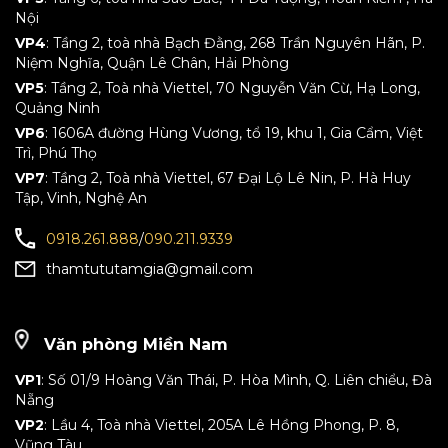
Nội
VP4
: Tầng 2, toà nhà Bạch Đằng, 268 Trần Nguyên Hãn, P.
Niệm Nghĩa, Quận Lê Chân, Hải Phòng
VP5
: Tầng 2, Toà nhà Viettel, 70 Nguyễn Văn Cừ, Hạ Long,
Quảng Ninh
VP6
: 1606A đường Hùng Vương, tổ 19, khu 1, Gia Cẩm, Việt
Trì, Phú Thọ
VP7
: Tầng 2, Toà nhà Viettel, 67 Đại Lộ Lê Nin, P. Hà Huy
Tập, Vinh, Nghệ An
0918.261.888
/
090.211.9339
thamtututamgia@gmail.com
Văn phòng Miền Nam
VP1
: Số 01/9 Hoàng Văn Thái, P. Hòa Mình, Q. Liên chiểu, Đà
Nẵng
VP2
: Lầu 4, Toà nhà Viettel, 205A Lê Hồng Phong, P. 8,
Vũng Tàu