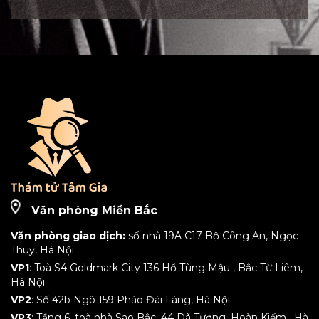
Văn phòng Miền Bắc
Văn phòng giao dịch:
số nhà 19A C17 Bộ Công An, Ngọc
Thuỵ, Hà Nội
VP1
: Toà S4 Goldmark City 136 Hồ Tùng Mậu , Bắc Từ Liêm,
Hà Nội
VP2
: Số 42b Ngõ 159 Pháo Đài Láng, Hà Nội
VP3
: Tầng 6, toà nhà Sao Bắc, 44 Dã Tượng, Hoàn Kiếm , Hà