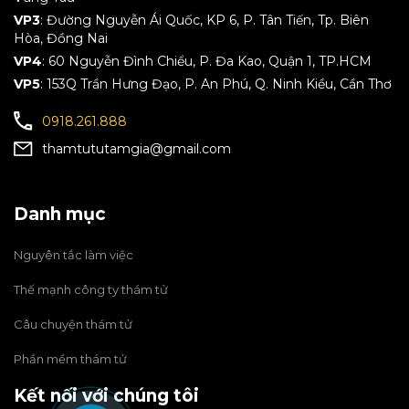
VP3
: Đường Nguyễn Ái Quốc, KP 6, P. Tân Tiến, Tp. Biên
Hòa, Đồng Nai
VP4
: 60 Nguyễn Đình Chiểu, P. Đa Kao, Quận 1, TP.HCM
VP5
: 153Q Trần Hưng Đạo, P. An Phú, Q. Ninh Kiều, Cần Thơ
0918.261.888
thamtututamgia@gmail.com
Danh mục
Nguyên tắc làm việc
Thế mạnh công ty thám tử
Câu chuyện thám tử
Phần mềm thám tử
Kết nối với chúng tôi