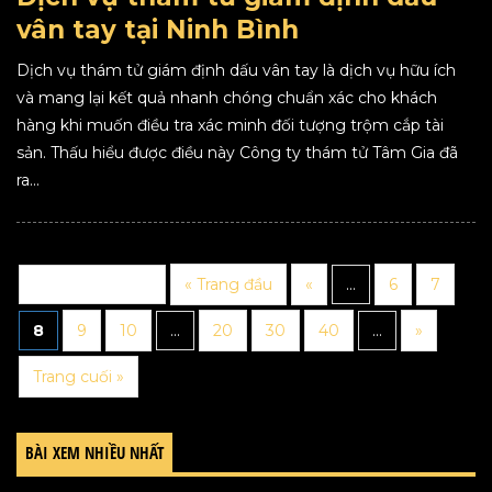
vân tay tại Ninh Bình
Dịch vụ thám tử giám định dấu vân tay là dịch vụ hữu ích
và mang lại kết quả nhanh chóng chuẩn xác cho khách
hàng khi muốn điều tra xác minh đối tượng trộm cắp tài
sản. Thấu hiểu được điều này Công ty thám tử Tâm Gia đã
ra...
Trang 8 trên 97
« Trang đầu
«
...
6
7
8
9
10
...
20
30
40
...
»
Trang cuối »
BÀI XEM NHIỀU NHẤT