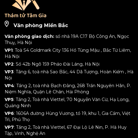
Văn phòng Miền Bắc
Văn phòng giao dịch:
số nhà 19A C17 Bộ Công An, Ngọc
Thuỵ, Hà Nội
VP1
: Toà S4 Goldmark City 136 Hồ Tùng Mậu , Bắc Từ Liêm,
Hà Nội
VP2
: Số 42b Ngõ 159 Pháo Đài Láng, Hà Nội
VP3
: Tầng 6, toà nhà Sao Bắc, 44 Dã Tượng, Hoàn Kiếm , Hà
Nội
VP4
: Tầng 2, toà nhà Bạch Đằng, 268 Trần Nguyên Hãn, P.
Niệm Nghĩa, Quận Lê Chân, Hải Phòng
VP5
: Tầng 2, Toà nhà Viettel, 70 Nguyễn Văn Cừ, Hạ Long,
Quảng Ninh
VP6
: 1606A đường Hùng Vương, tổ 19, khu 1, Gia Cẩm, Việt
Trì, Phú Thọ
VP7
: Tầng 2, Toà nhà Viettel, 67 Đại Lộ Lê Nin, P. Hà Huy
Tập, Vinh, Nghệ An