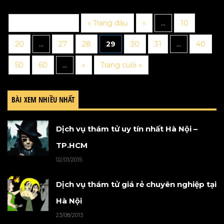
Trang 29 trên 97
« Trang đầu
«
...
10
20
...
27
28
29
30
31
...
40
50
60
...
»
Trang cuối »
BÀI XEM NHIỀU NHẤT
Dịch vụ thám tử uy tín nhất Hà Nội –
TP.HCM
02/01/2015
Dịch vụ thám tử giá rẻ chuyên nghiệp tại
Hà Nội
23/08/2013