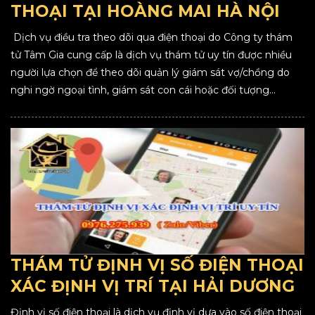
THOẠI TẠI HOÀNG MAI HÀ NỘI
Dịch vụ điều tra theo dõi qua điện thoại do Công ty thám
tử Tâm Gia cung cấp là dịch vụ thám tử uy tín được nhiều
người lựa chọn để theo dõi quản lý giám sát vợ/chồng do
nghi ngờ ngoại tình, giám sát con cái hoặc đối tượng...
THÁM TỬ ĐỊNH VỊ SỐ ĐIỆN THOẠI
XÁC ĐỊNH VỊ TRÍ TẠI HẢI DƯƠNG
Định vị số điện thoại là dịch vụ định vị dựa vào số điện thoại