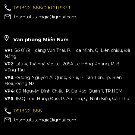
0918.261.888
/
090.211.9339
thamtututamgia@gmail.com
Văn phòng Miền Nam
VP1
: Số 01/9 Hoàng Văn Thái, P. Hòa Mình, Q. Liên chiểu, Đà
Nẵng
VP2
: Lầu 4, Toà nhà Viettel, 205A Lê Hồng Phong, P. 8,
Vũng Tàu
VP3
: Đường Nguyễn Ái Quốc, KP 6, P. Tân Tiến, Tp. Biên
Hòa, Đồng Nai
VP4
: 60 Nguyễn Đình Chiểu, P. Đa Kao, Quận 1, TP.HCM
VP5
: 153Q Trần Hưng Đạo, P. An Phú, Q. Ninh Kiều, Cần Thơ
0918.261.888
thamtututamgia@gmail.com