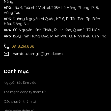
Nẵng
VP2
: Lầu 4, Toà nhà Viettel, 205A Lê Hồng Phong, P. 8,
Vũng Tàu
VP3
: Đường Nguyễn Ái Quốc, KP 6, P. Tân Tiến, Tp. Biên
Hòa, Đồng Nai
VP4
: 60 Nguyễn Đình Chiểu, P. Đa Kao, Quận 1, TP.HCM
VP5
: 153Q Trần Hưng Đạo, P. An Phú, Q. Ninh Kiều, Cần Thơ
0918.261.888
thamtututamgia@gmail.com
Danh mục
Nguyên tắc làm việc
Thế mạnh công ty thám tử
Câu chuyện thám tử
Phần mềm thám tử