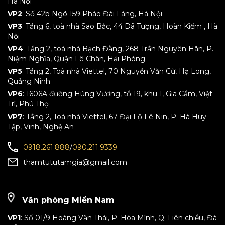
Hà Nội
VP2
: Số 42b Ngõ 159 Pháo Đài Láng, Hà Nội
VP3
: Tầng 6, toà nhà Sao Bắc, 44 Dã Tượng, Hoàn Kiếm , Hà
Nội
VP4
: Tầng 2, toà nhà Bạch Đằng, 268 Trần Nguyên Hãn, P.
Niệm Nghĩa, Quận Lê Chân, Hải Phòng
VP5
: Tầng 2, Toà nhà Viettel, 70 Nguyễn Văn Cừ, Hạ Long,
Quảng Ninh
VP6
: 1606A đường Hùng Vương, tổ 19, khu 1, Gia Cẩm, Việt
Trì, Phú Thọ
VP7
: Tầng 2, Toà nhà Viettel, 67 Đại Lộ Lê Nin, P. Hà Huy
Tập, Vinh, Nghệ An
0918.261.888
/
090.211.9339
thamtututamgia@gmail.com
Văn phòng Miền Nam
VP1
: Số 01/9 Hoàng Văn Thái, P. Hòa Mình, Q. Liên chiểu, Đà