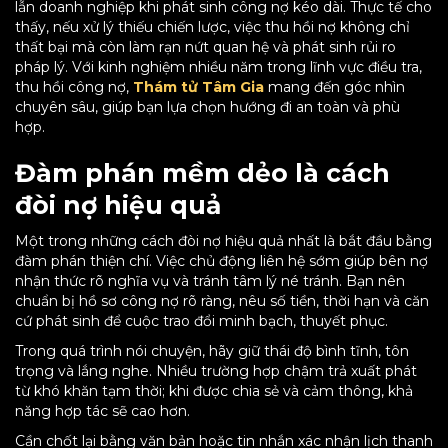
lẫn doanh nghiệp khi phát sinh công nợ kéo dài. Thực tế cho
thấy, nếu xử lý thiếu chiến lược, việc thu hồi nợ không chỉ
thất bại mà còn làm rạn nứt quan hệ và phát sinh rủi ro
pháp lý. Với kinh nghiệm nhiều năm trong lĩnh vực điều tra,
thu hồi công nợ,
Thám tử Tâm Gia
mang đến góc nhìn
chuyên sâu, giúp bạn lựa chọn hướng đi an toàn và phù
hợp.
Đàm phán mềm dẻo là cách
đòi nợ hiệu quả
Một trong những cách đòi nợ hiệu quả nhất là bắt đầu bằng
đàm phán thiện chí. Việc chủ động liên hệ sớm giúp bên nợ
nhận thức rõ nghĩa vụ và tránh tâm lý né tránh. Bạn nên
chuẩn bị hồ sơ công nợ rõ ràng, nêu số tiền, thời hạn và căn
cứ phát sinh để cuộc trao đổi minh bạch, thuyết phục.
Trong quá trình nói chuyện, hãy giữ thái độ bình tĩnh, tôn
trọng và lắng nghe. Nhiều trường hợp chậm trả xuất phát
từ khó khăn tạm thời; khi được chia sẻ và cảm thông, khả
năng hợp tác sẽ cao hơn.
Cần chốt lại bằng văn bản hoặc tin nhắn xác nhận lịch thanh