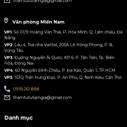
thamtututamgia@gmail.com
Văn phòng Miền Nam
VP1
: Số 01/9 Hoàng Văn Thái, P. Hòa Mình, Q. Liên chiểu, Đà
Nẵng
VP2
: Lầu 4, Toà nhà Viettel, 205A Lê Hồng Phong, P. 8,
Vũng Tàu
VP3
: Đường Nguyễn Ái Quốc, KP 6, P. Tân Tiến, Tp. Biên
Hòa, Đồng Nai
VP4
: 60 Nguyễn Đình Chiểu, P. Đa Kao, Quận 1, TP.HCM
VP5
: 153Q Trần Hưng Đạo, P. An Phú, Q. Ninh Kiều, Cần Thơ
0918.261.888
thamtututamgia@gmail.com
Danh mục