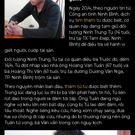
Ngày 20/4, theo nguồn tin từ
Công an tỉnh Ninh Bình, dịch
vụ
tim tham tu
được biết, cơ
quan này đang tạm giữ đối
tượng Ninh Trung Tú (16 tuổi,
trú tại TX Tam Điệp, Ninh
Bình) để điều tra về hành vi
giết người, cướp tài sản.
Đối tượng Ninh Trung Tú tại cơ quan điều tra Trước đó, đếm
16/4, Tú đột nhập vào nhà ông Hoàng Văn Tuấn (67 tuổi) và
bà Hoàng Thị Vân (61 tuổi, trú tại đường Dương Vân Nga,
TP Ninh Bình) trộm tài sản.
Theo nguyên nhân ban đàu,
thám tử tư
được biết thêm.
Trong lúc đang lục lọi thì bị bà Vân phát hiện, tri hô, Tú liền
rút dao trong người ra đâm tới tấp. Ông Tuấn đang ngủ
nghe vợ kêu lớn nên bật dậy, cũng bị Tú lao đến đâm, rồi
tẩu thoát. Nghe tiếng kêu cứu, hàng xóm chạy sang, đưa
hai vợ chồng đi cấp cứu, nhưng do bị thương nặng nên ông
Tuấn tử vong, bà Vân vẫn trong cơn nguy kịch.