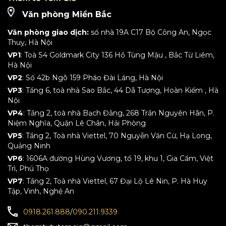
Văn phòng Miền Bắc
Văn phòng giao dịch:
số nhà 19A C17 Bộ Công An, Ngọc
Thuỵ, Hà Nội
VP1
: Toà S4 Goldmark City 136 Hồ Tùng Mậu , Bắc Từ Liêm,
Hà Nội
VP2
: Số 42b Ngõ 159 Pháo Đài Láng, Hà Nội
VP3
: Tầng 6, toà nhà Sao Bắc, 44 Dã Tượng, Hoàn Kiếm , Hà
Nội
VP4
: Tầng 2, toà nhà Bạch Đằng, 268 Trần Nguyên Hãn, P.
Niệm Nghĩa, Quận Lê Chân, Hải Phòng
VP5
: Tầng 2, Toà nhà Viettel, 70 Nguyễn Văn Cừ, Hạ Long,
Quảng Ninh
VP6
: 1606A đường Hùng Vương, tổ 19, khu 1, Gia Cẩm, Việt
Trì, Phú Thọ
VP7
: Tầng 2, Toà nhà Viettel, 67 Đại Lộ Lê Nin, P. Hà Huy
Tập, Vinh, Nghệ An
0918.261.888
/
090.211.9339